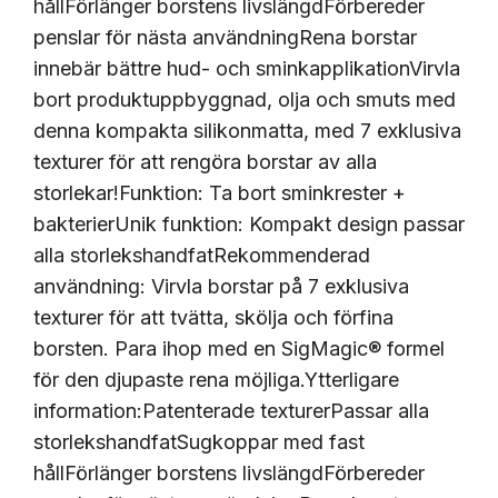
hållFörlänger borstens livslängdFörbereder
penslar för nästa användningRena borstar
innebär bättre hud- och sminkapplikationVirvla
bort produktuppbyggnad, olja och smuts med
denna kompakta silikonmatta, med 7 exklusiva
texturer för att rengöra borstar av alla
storlekar!Funktion: Ta bort sminkrester +
bakterierUnik funktion: Kompakt design passar
alla storlekshandfatRekommenderad
användning: Virvla borstar på 7 exklusiva
texturer för att tvätta, skölja och förfina
borsten. Para ihop med en SigMagic® formel
för den djupaste rena möjliga.Ytterligare
information:Patenterade texturerPassar alla
storlekshandfatSugkoppar med fast
hållFörlänger borstens livslängdFörbereder