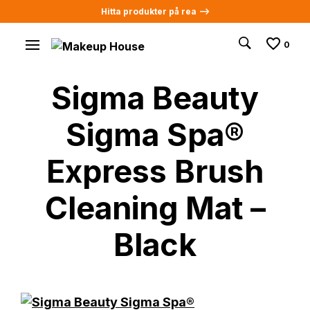
Hitta produkter på rea -->
0
Sigma Beauty
Sigma Spa®
Express Brush
Cleaning Mat –
Black