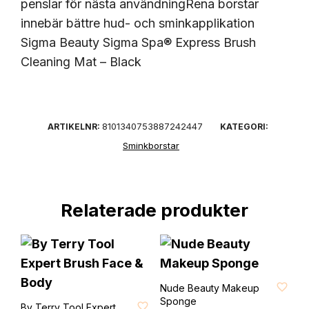
penslar för nästa användningRena borstar
innebär bättre hud- och sminkapplikation
Sigma Beauty Sigma Spa® Express Brush
Cleaning Mat – Black
8101340753887242447
ARTIKELNR:
KATEGORI:
Sminkborstar
Relaterade produkter
FAVORIT
Nude Beauty Makeup
FAVORIT
Sponge
By Terry Tool Expert