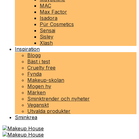
MAC
Max Factor
Isadora
Pür Cosmetics
Sensai
Sisley
Xlash
Inspiration
Blogg
Bäst i test
Cruelty free
Fynda
Makeup-skolan
Mogen hy
Märken
Sminktrender och nyheter
Veganskt
Utvalda produkter
Sminkrea