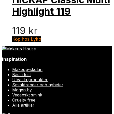
Highlight 119
119
kr
Köp hos Lyko
Inspiration
Makeup-skolan
Bäst i test
Utvalda produkter
Sminktrender och nyheter
Mogen hy
Veganskt smink
Cruelty free
Alla artiklar