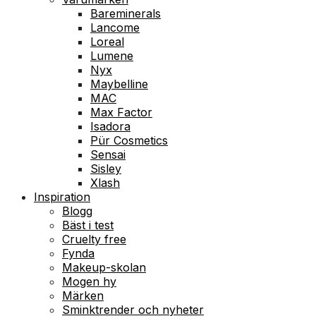
Bareminerals
Lancome
Loreal
Lumene
Nyx
Maybelline
MAC
Max Factor
Isadora
Pür Cosmetics
Sensai
Sisley
Xlash
Inspiration
Blogg
Bäst i test
Cruelty free
Fynda
Makeup-skolan
Mogen hy
Märken
Sminktrender och nyheter