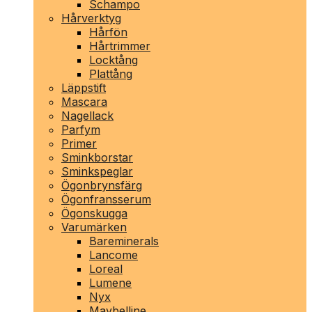
Schampo
Hårverktyg
Hårfön
Hårtrimmer
Locktång
Plattång
Läppstift
Mascara
Nagellack
Parfym
Primer
Sminkborstar
Sminkspeglar
Ögonbrynsfärg
Ögonfransserum
Ögonskugga
Varumärken
Bareminerals
Lancome
Loreal
Lumene
Nyx
Maybelline