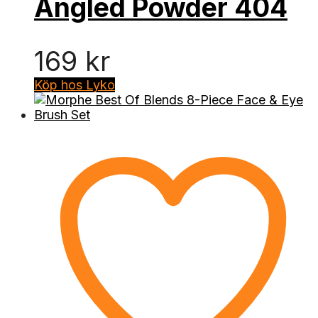
Angled Powder 404
169
kr
Köp hos Lyko