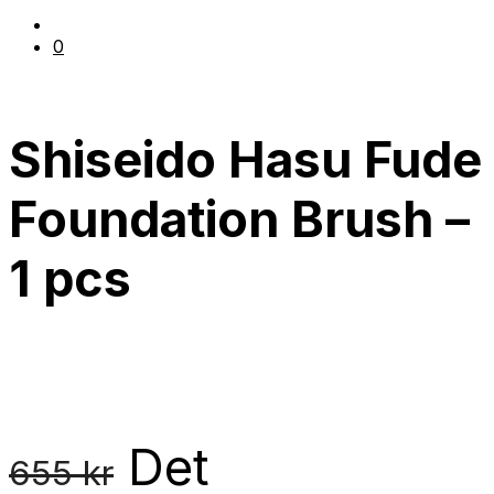
0
Shiseido Hasu Fude
Foundation Brush –
1 pcs
Det
655
kr