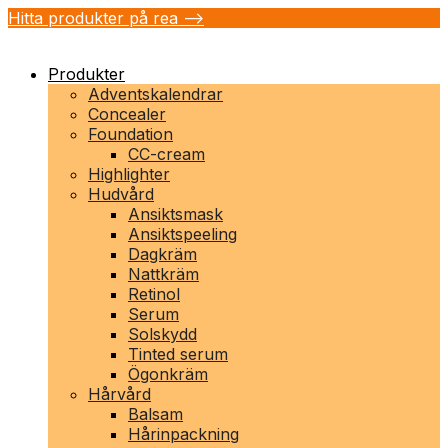
Hitta produkter på rea -->
Produkter
Adventskalendrar
Concealer
Foundation
CC-cream
Highlighter
Hudvård
Ansiktsmask
Ansiktspeeling
Dagkräm
Nattkräm
Retinol
Serum
Solskydd
Tinted serum
Ögonkräm
Hårvård
Balsam
Hårinpackning