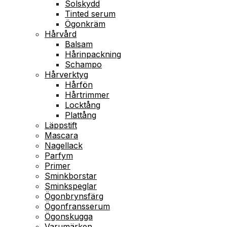
Solskydd
Tinted serum
Ögonkräm
Hårvård
Balsam
Hårinpackning
Schampo
Hårverktyg
Hårfön
Hårtrimmer
Locktång
Plattång
Läppstift
Mascara
Nagellack
Parfym
Primer
Sminkborstar
Sminkspeglar
Ögonbrynsfärg
Ögonfransserum
Ögonskugga
Varumärken