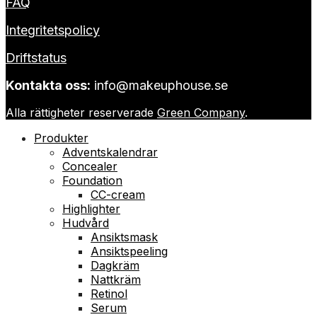
FAQ
Integritetspolicy
Driftstatus
Kontakta oss:
info@makeuphouse.se
Alla rättigheter reserverade
Green Company
.
Produkter
Adventskalendrar
Concealer
Foundation
CC-cream
Highlighter
Hudvård
Ansiktsmask
Ansiktspeeling
Dagkräm
Nattkräm
Retinol
Serum