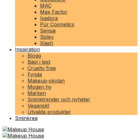
MAC
Max Factor
Isadora
Pür Cosmetics
Sensai
Sisley
Xlash
Inspiration
Blogg
Bäst i test
Cruelty free
Fynda
Makeup-skolan
Mogen hy
Märken
Sminktrender och nyheter
Veganskt
Utvalda produkter
Sminkrea