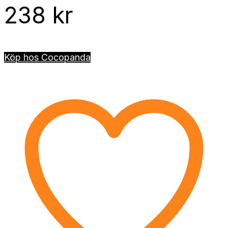
238
kr
Köp hos Cocopanda