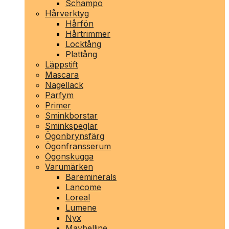
Schampo
Hårverktyg
Hårfön
Hårtrimmer
Locktång
Plattång
Läppstift
Mascara
Nagellack
Parfym
Primer
Sminkborstar
Sminkspeglar
Ögonbrynsfärg
Ögonfransserum
Ögonskugga
Varumärken
Bareminerals
Lancome
Loreal
Lumene
Nyx
Maybelline