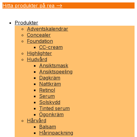
Hitta produkter på rea -->
Produkter
Adventskalendrar
Concealer
Foundation
CC-cream
Highlighter
Hudvård
Ansiktsmask
Ansiktspeeling
Dagkräm
Nattkräm
Retinol
Serum
Solskydd
Tinted serum
Ögonkräm
Hårvård
Balsam
Hårinpackning