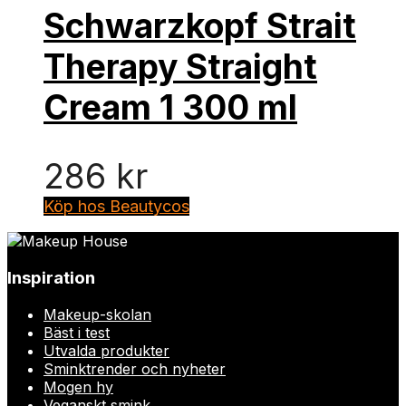
Schwarzkopf Strait
Therapy Straight
Cream 1 300 ml
286
kr
Köp hos Beautycos
Inspiration
Makeup-skolan
Bäst i test
Utvalda produkter
Sminktrender och nyheter
Mogen hy
Veganskt smink