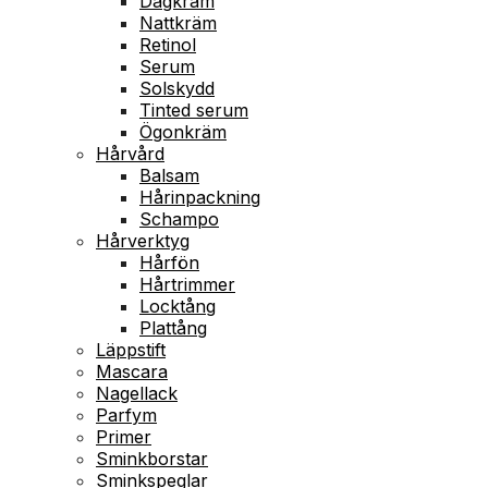
Dagkräm
Nattkräm
Retinol
Serum
Solskydd
Tinted serum
Ögonkräm
Hårvård
Balsam
Hårinpackning
Schampo
Hårverktyg
Hårfön
Hårtrimmer
Locktång
Plattång
Läppstift
Mascara
Nagellack
Parfym
Primer
Sminkborstar
Sminkspeglar