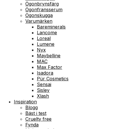
Ögonbrynsfärg
Ögonfransserum
Ögonskugga
Varumärken
Bareminerals
Lancome
Loreal
Lumene
Nyx
Maybelline
MAC
Max Factor
Isadora
Pür Cosmetics
Sensai
Sisley
Xlash
Inspiration
Blogg
Bäst i test
Cruelty free
Fynda