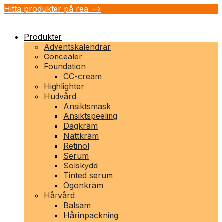
Hitta produkter på rea -->
Produkter
Adventskalendrar
Concealer
Foundation
CC-cream
Highlighter
Hudvård
Ansiktsmask
Ansiktspeeling
Dagkräm
Nattkräm
Retinol
Serum
Solskydd
Tinted serum
Ögonkräm
Hårvård
Balsam
Hårinpackning