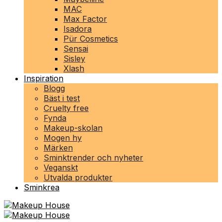
MAC
Max Factor
Isadora
Pür Cosmetics
Sensai
Sisley
Xlash
Inspiration
Blogg
Bäst i test
Cruelty free
Fynda
Makeup-skolan
Mogen hy
Märken
Sminktrender och nyheter
Veganskt
Utvalda produkter
Sminkrea