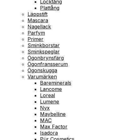
Locktång
Plattång
Läppstift
Mascara
Nagellack
Parfym
Primer
Sminkborstar
Sminkspeglar
Ögonbrynsfärg
Ögonfransserum
Ögonskugga
Varumärken
Bareminerals
Lancome
Loreal
Lumene
Nyx
Maybelline
MAC
Max Factor
Isadora
Pür Cosmetics