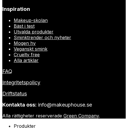
Inspiration
Makeup-skolan
Bäst i test
Utvalda produkter
Sminktrender och nyheter
Mogen hy
Veganskt smink
Cruelty free
Alla artiklar
FAQ
Integritetspolicy
Driftstatus
Kontakta oss:
info@makeuphouse.se
Alla rättigheter reserverade
Green Company
.
Produkter