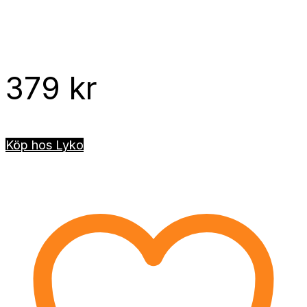
379
kr
Köp hos Lyko