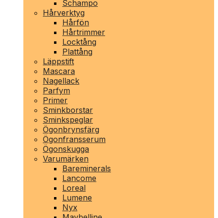
Schampo
Hårverktyg
Hårfön
Hårtrimmer
Locktång
Plattång
Läppstift
Mascara
Nagellack
Parfym
Primer
Sminkborstar
Sminkspeglar
Ögonbrynsfärg
Ögonfransserum
Ögonskugga
Varumärken
Bareminerals
Lancome
Loreal
Lumene
Nyx
Maybelline