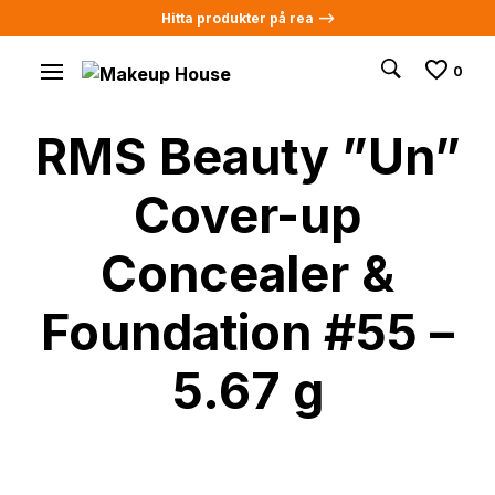
Hitta produkter på rea -->
0
RMS Beauty ”Un”
Cover-up
Concealer &
Foundation #55 –
5.67 g