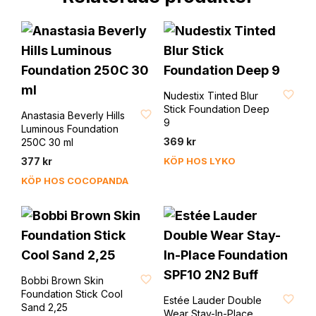
FAVORIT
Nudestix Tinted Blur
Stick Foundation Deep
FAVORIT
Anastasia Beverly Hills
9
Luminous Foundation
369
kr
250C 30 ml
377
kr
KÖP HOS LYKO
KÖP HOS COCOPANDA
FAVORIT
Bobbi Brown Skin
Foundation Stick Cool
FAVORIT
Estée Lauder Double
Sand 2,25
Wear Stay-In-Place