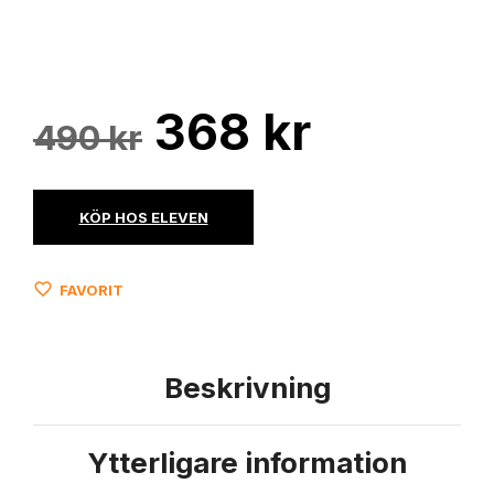
Det
Det
368
kr
490
kr
ursprungliga
nuvara
priset
priset
KÖP HOS ELEVEN
var:
är:
FAVORIT
490 kr.
368 kr.
Beskrivning
Ytterligare information