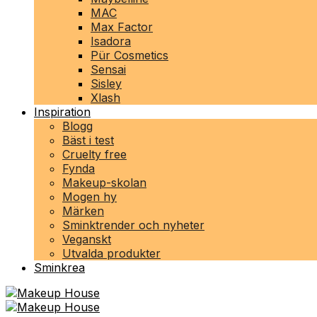
MAC
Max Factor
Isadora
Pür Cosmetics
Sensai
Sisley
Xlash
Inspiration
Blogg
Bäst i test
Cruelty free
Fynda
Makeup-skolan
Mogen hy
Märken
Sminktrender och nyheter
Veganskt
Utvalda produkter
Sminkrea