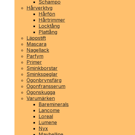
Schampo
Hårverktyg
Hårfön
Hårtrimmer
Locktång
Plattång
Läppstift
Mascara
Nagellack
Parfym
Primer
Sminkborstar
Sminkspeglar
Ögonbrynsfärg
Ögonfransserum
Ögonskugga
Varumärken
Bareminerals
Lancome
Loreal
Lumene
Nyx
Maybelline