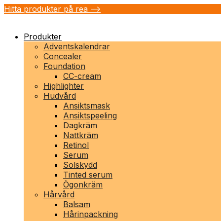
Hitta produkter på rea -->
Produkter
Adventskalendrar
Concealer
Foundation
CC-cream
Highlighter
Hudvård
Ansiktsmask
Ansiktspeeling
Dagkräm
Nattkräm
Retinol
Serum
Solskydd
Tinted serum
Ögonkräm
Hårvård
Balsam
Hårinpackning