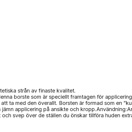
etiska strån av finaste kvalitet.
d denna borste som är speciellt framtagen för applice
 att ta med den överallt. Borsten är formad som en ”ku
 jämn applicering på ansikte och kropp.Användning:An
h svep över de ställen du önskar tillföra huden extr