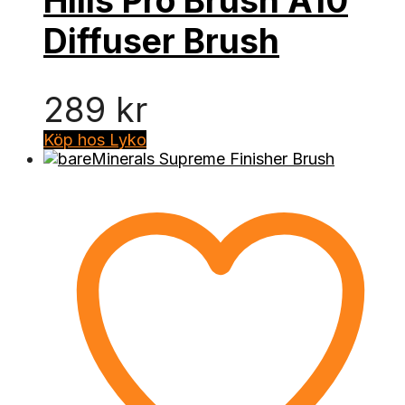
Hills Pro Brush A10
Diffuser Brush
289
kr
Köp hos Lyko