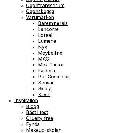
Ögonfransserum
Ögonskugga
Varumärken
Bareminerals
Lancome
Loreal
Lumene
Nyx
Maybelline
MAC
Max Factor
Isadora
Pür Cosmetics
Sensai
Sisley
Xlash
Inspiration
Blogg
Bäst i test
Cruelty free
Fynda
Makeup-skolan