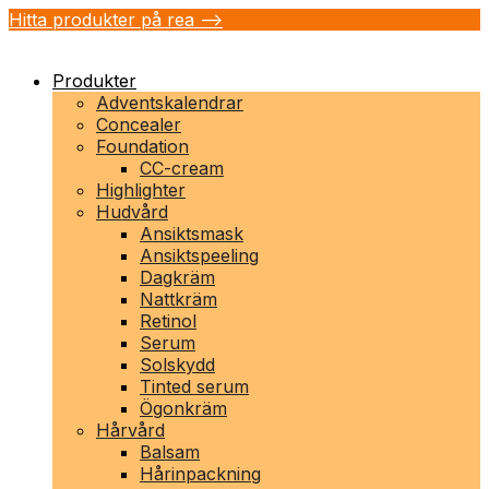
Hitta produkter på rea -->
Produkter
Adventskalendrar
Concealer
Foundation
CC-cream
Highlighter
Hudvård
Ansiktsmask
Ansiktspeeling
Dagkräm
Nattkräm
Retinol
Serum
Solskydd
Tinted serum
Ögonkräm
Hårvård
Balsam
Hårinpackning