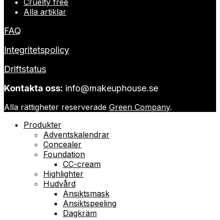
Cruelty free
Alla artiklar
FAQ
Integritetspolicy
Driftstatus
Kontakta oss:
info@makeuphouse.se
Alla rättigheter reserverade
Green Company
.
Produkter
Adventskalendrar
Concealer
Foundation
CC-cream
Highlighter
Hudvård
Ansiktsmask
Ansiktspeeling
Dagkräm