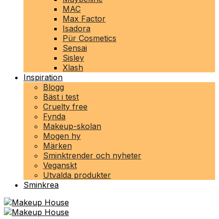
MAC
Max Factor
Isadora
Pür Cosmetics
Sensai
Sisley
Xlash
Inspiration
Blogg
Bäst i test
Cruelty free
Fynda
Makeup-skolan
Mogen hy
Märken
Sminktrender och nyheter
Veganskt
Utvalda produkter
Sminkrea