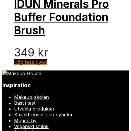
IDUN Minerals Pro
Buffer Foundation
Brush
349
kr
Köp hos Lyko
Inspiration
Makeup-skolan
Bäst i test
Utvalda produkter
Sminktrender och nyheter
Mogen hy
Veganskt smink