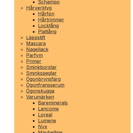
Schampo
Hårverktyg
Hårfön
Hårtrimmer
Locktång
Plattång
Läppstift
Mascara
Nagellack
Parfym
Primer
Sminkborstar
Sminkspeglar
Ögonbrynsfärg
Ögonfransserum
Ögonskugga
Varumärken
Bareminerals
Lancome
Loreal
Lumene
Nyx
Maybelline