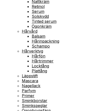
Nattkräm
Retinol
Serum
Solskydd
Tinted serum
Ögonkräm
Hårvård
Balsam
Hårinpackning
Schampo
Hårverktyg
Hårfön
Hårtrimmer
Locktång
Plattång
Läppstift
Mascara
Nagellack
Parfym
Primer
Sminkborstar
Sminkspeglar
Ögonbrynsfärg