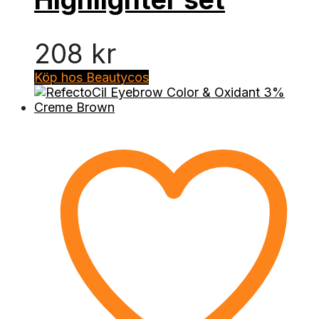
208
kr
Köp hos Beautycos