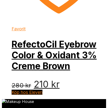
Favorit
RefectoCil Eyebrow
Color & Oxidant 3%
Creme Brown
Det
Det
210
kr
280
kr
ursprungliga
nuvarande
Köp hos Eleven
priset
priset