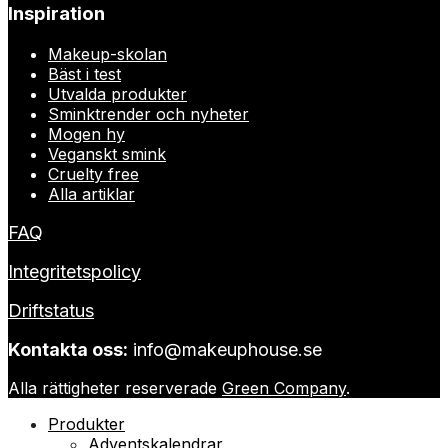
Inspiration
var:
är:
Makeup-skolan
280 kr.
210 kr.
Bäst i test
Utvalda produkter
Sminktrender och nyheter
Mogen hy
Veganskt smink
Cruelty free
Alla artiklar
FAQ
Integritetspolicy
Driftstatus
Kontakta oss:
info@makeuphouse.se
Alla rättigheter reserverade
Green Company
.
Produkter
Adventskalendrar