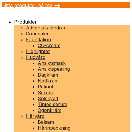
Hitta produkter på rea -->
Produkter
Adventskalendrar
Concealer
Foundation
CC-cream
Highlighter
Hudvård
Ansiktsmask
Ansiktspeeling
Dagkräm
Nattkräm
Retinol
Serum
Solskydd
Tinted serum
Ögonkräm
Hårvård
Balsam
Hårinpackning