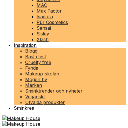
MAC
Max Factor
Isadora
Pür Cosmetics
Sensai
Sisley
Xlash
Inspiration
Blogg
Bäst i test
Cruelty free
Fynda
Makeup-skolan
Mogen hy
Märken
Sminktrender och nyheter
Veganskt
Utvalda produkter
Sminkrea