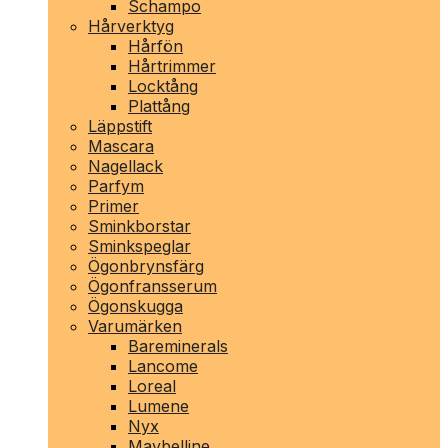
Schampo
Hårverktyg
Hårfön
Hårtrimmer
Locktång
Plattång
Läppstift
Mascara
Nagellack
Parfym
Primer
Sminkborstar
Sminkspeglar
Ögonbrynsfärg
Ögonfransserum
Ögonskugga
Varumärken
Bareminerals
Lancome
Loreal
Lumene
Nyx
Maybelline