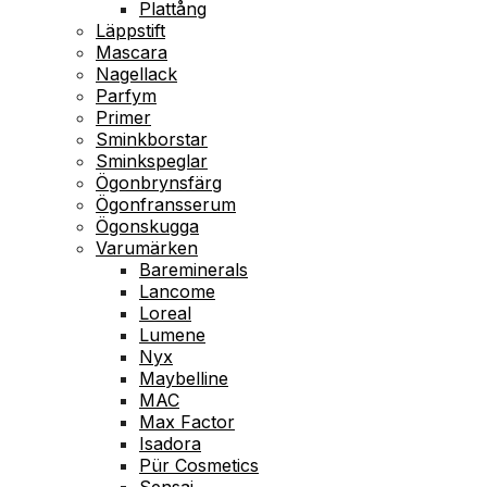
Plattång
Läppstift
Mascara
Nagellack
Parfym
Primer
Sminkborstar
Sminkspeglar
Ögonbrynsfärg
Ögonfransserum
Ögonskugga
Varumärken
Bareminerals
Lancome
Loreal
Lumene
Nyx
Maybelline
MAC
Max Factor
Isadora
Pür Cosmetics
Sensai