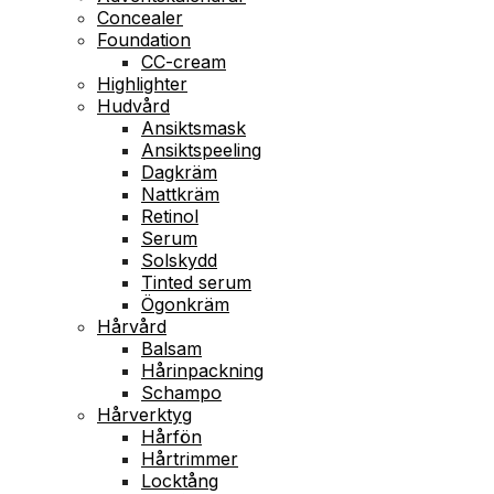
Concealer
Foundation
CC-cream
Highlighter
Hudvård
Ansiktsmask
Ansiktspeeling
Dagkräm
Nattkräm
Retinol
Serum
Solskydd
Tinted serum
Ögonkräm
Hårvård
Balsam
Hårinpackning
Schampo
Hårverktyg
Hårfön
Hårtrimmer
Locktång