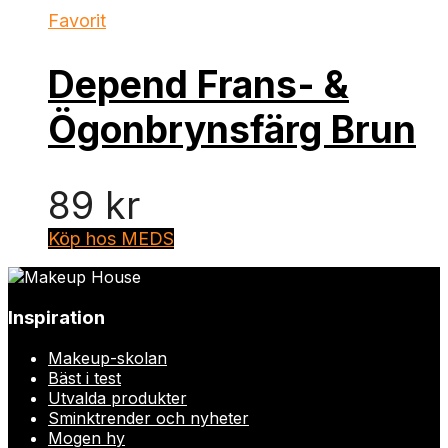
Favorit
Depend Frans- &
Ögonbrynsfärg Brun
89
kr
Köp hos MEDS
Inspiration
Makeup-skolan
Bäst i test
Utvalda produkter
Sminktrender och nyheter
Mogen hy