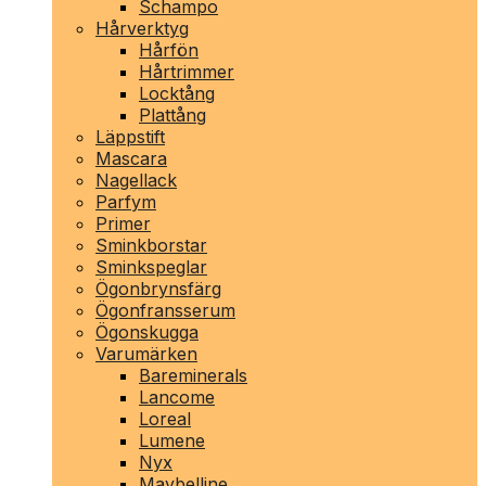
Schampo
Hårverktyg
Hårfön
Hårtrimmer
Locktång
Plattång
Läppstift
Mascara
Nagellack
Parfym
Primer
Sminkborstar
Sminkspeglar
Ögonbrynsfärg
Ögonfransserum
Ögonskugga
Varumärken
Bareminerals
Lancome
Loreal
Lumene
Nyx
Maybelline