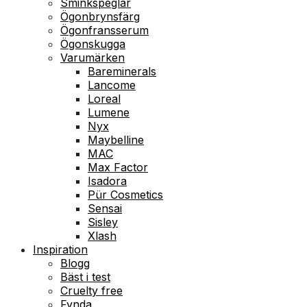
Sminkspeglar
Ögonbrynsfärg
Ögonfransserum
Ögonskugga
Varumärken
Bareminerals
Lancome
Loreal
Lumene
Nyx
Maybelline
MAC
Max Factor
Isadora
Pür Cosmetics
Sensai
Sisley
Xlash
Inspiration
Blogg
Bäst i test
Cruelty free
Fynda