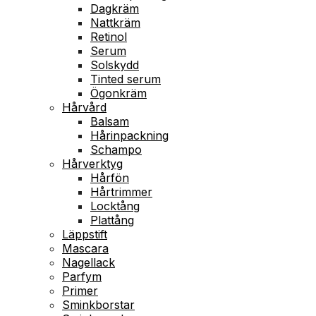
Dagkräm
Nattkräm
Retinol
Serum
Solskydd
Tinted serum
Ögonkräm
Hårvård
Balsam
Hårinpackning
Schampo
Hårverktyg
Hårfön
Hårtrimmer
Locktång
Plattång
Läppstift
Mascara
Nagellack
Parfym
Primer
Sminkborstar