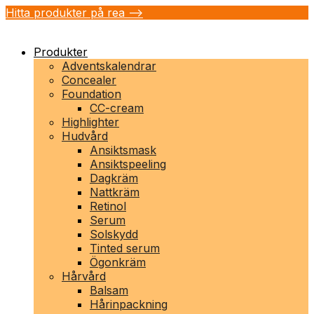
Hitta produkter på rea -->
Produkter
Adventskalendrar
Concealer
Foundation
CC-cream
Highlighter
Hudvård
Ansiktsmask
Ansiktspeeling
Dagkräm
Nattkräm
Retinol
Serum
Solskydd
Tinted serum
Ögonkräm
Hårvård
Balsam
Hårinpackning