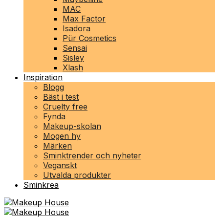
MAC
Max Factor
Isadora
Pür Cosmetics
Sensai
Sisley
Xlash
Inspiration
Blogg
Bäst i test
Cruelty free
Fynda
Makeup-skolan
Mogen hy
Märken
Sminktrender och nyheter
Veganskt
Utvalda produkter
Sminkrea