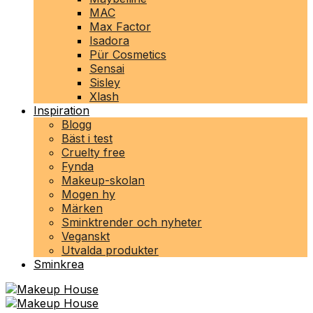
MAC
Max Factor
Isadora
Pür Cosmetics
Sensai
Sisley
Xlash
Inspiration
Blogg
Bäst i test
Cruelty free
Fynda
Makeup-skolan
Mogen hy
Märken
Sminktrender och nyheter
Veganskt
Utvalda produkter
Sminkrea