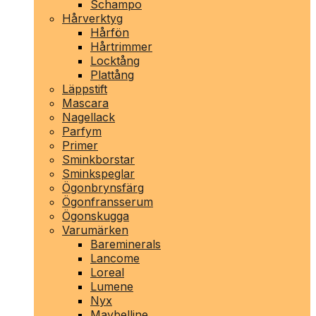
Schampo
Hårverktyg
Hårfön
Hårtrimmer
Locktång
Plattång
Läppstift
Mascara
Nagellack
Parfym
Primer
Sminkborstar
Sminkspeglar
Ögonbrynsfärg
Ögonfransserum
Ögonskugga
Varumärken
Bareminerals
Lancome
Loreal
Lumene
Nyx
Maybelline