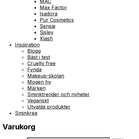
MAC
Max Factor
Isadora
Pür Cosmetics
Sensai
Sisley
Xlash
Inspiration
Blogg
Bäst i test
Cruelty free
Fynda
Makeup-skolan
Mogen hy
Märken
Sminktrender och nyheter
Veganskt
Utvalda produkter
Sminkrea
Varukorg