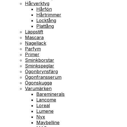
Hårverktyg
Hårfön
Hårtrimmer
Locktång
Plattång
Läppstift
Mascara
Nagellack
Parfym
Primer
Sminkborstar
Sminkspeglar
Ögonbrynsfärg
Ögonfransserum
Ögonskugga
Varumärken
Bareminerals
Lancome
Loreal
Lumene
Nyx
Maybelline