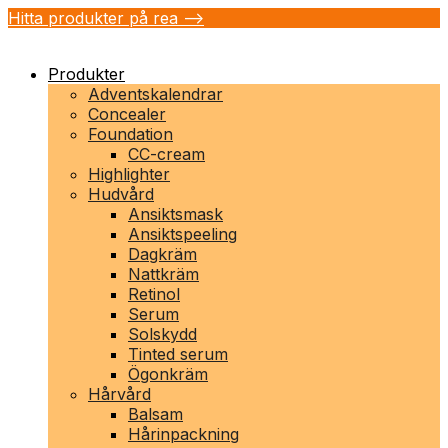
Hitta produkter på rea -->
Produkter
Adventskalendrar
Concealer
Foundation
CC-cream
Highlighter
Hudvård
Ansiktsmask
Ansiktspeeling
Dagkräm
Nattkräm
Retinol
Serum
Solskydd
Tinted serum
Ögonkräm
Hårvård
Balsam
Hårinpackning