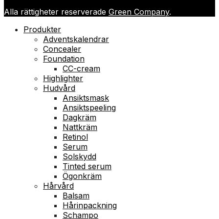
Alla rättigheter reserverade
Green Company
.
Produkter
Adventskalendrar
Concealer
Foundation
CC-cream
Highlighter
Hudvård
Ansiktsmask
Ansiktspeeling
Dagkräm
Nattkräm
Retinol
Serum
Solskydd
Tinted serum
Ögonkräm
Hårvård
Balsam
Hårinpackning
Schampo