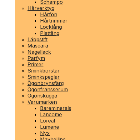
Schampo
Hårverktyg
Hårfön
Hårtrimmer
Locktång
Plattång
Läppstift
Mascara
Nagellack
Parfym
Primer
Sminkborstar
Sminkspeglar
Ögonbrynsfärg
Ögonfransserum
Ögonskugga
Varumärken
Bareminerals
Lancome
Loreal
Lumene
Nyx
Maybelline