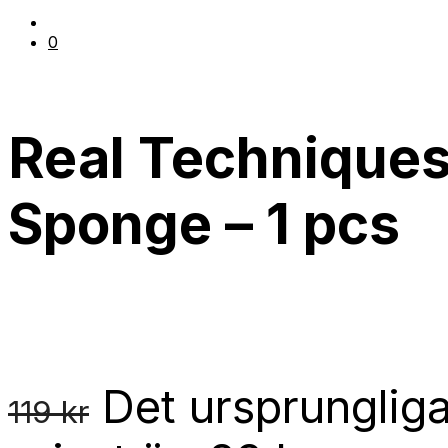
0
Real Technique
Sponge – 1 pcs
Det ursprungliga 
119
kr