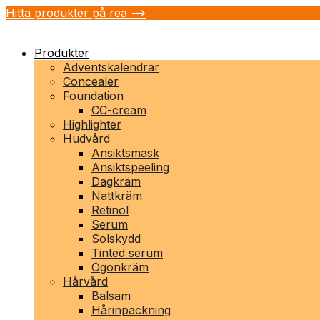
Hitta produkter på rea -->
Produkter
Adventskalendrar
Concealer
Foundation
CC-cream
Highlighter
Hudvård
Ansiktsmask
Ansiktspeeling
Dagkräm
Nattkräm
Retinol
Serum
Solskydd
Tinted serum
Ögonkräm
Hårvård
Balsam
Hårinpackning