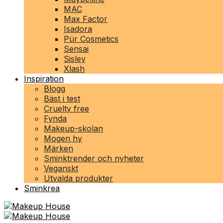
MAC
Max Factor
Isadora
Pür Cosmetics
Sensai
Sisley
Xlash
Inspiration
Blogg
Bäst i test
Cruelty free
Fynda
Makeup-skolan
Mogen hy
Märken
Sminktrender och nyheter
Veganskt
Utvalda produkter
Sminkrea