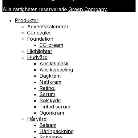
Alla rättigheter reserverade
Green Company
.
Produkter
Adventskalendrar
Concealer
Foundation
CC-cream
Highlighter
Hudvård
Ansiktsmask
Ansiktspeeling
Dagkräm
Nattkräm
Retinol
Serum
Solskydd
Tinted serum
Ögonkräm
Hårvård
Balsam
Hårinpackning
Schampo