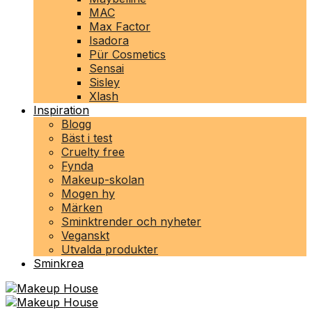
MAC
Max Factor
Isadora
Pür Cosmetics
Sensai
Sisley
Xlash
Inspiration
Blogg
Bäst i test
Cruelty free
Fynda
Makeup-skolan
Mogen hy
Märken
Sminktrender och nyheter
Veganskt
Utvalda produkter
Sminkrea