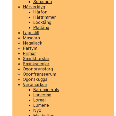
Schampo
Hårverktyg
Hårfön
Hårtrimmer
Locktång
Plattång
Läppstift
Mascara
Nagellack
Parfym
Primer
Sminkborstar
Sminkspeglar
Ögonbrynsfärg
Ögonfransserum
Ögonskugga
Varumärken
Bareminerals
Lancome
Loreal
Lumene
Nyx
Maybelline