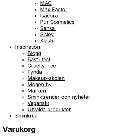
MAC
Max Factor
Isadora
Pür Cosmetics
Sensai
Sisley
Xlash
Inspiration
Blogg
Bäst i test
Cruelty free
Fynda
Makeup-skolan
Mogen hy
Märken
Sminktrender och nyheter
Veganskt
Utvalda produkter
Sminkrea
Varukorg