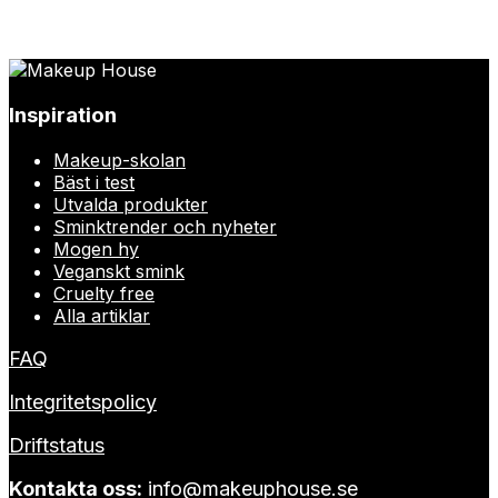
Inspiration
Makeup-skolan
Bäst i test
Utvalda produkter
Sminktrender och nyheter
Mogen hy
Veganskt smink
Cruelty free
Alla artiklar
FAQ
Integritetspolicy
Driftstatus
Kontakta oss:
info@makeuphouse.se