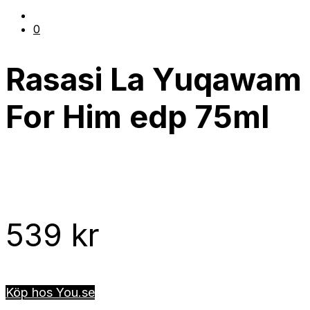
0
Rasasi La Yuqawam
For Him edp 75ml
539
kr
Köp hos You.se