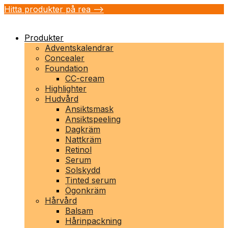
Hitta produkter på rea -->
Produkter
Adventskalendrar
Concealer
Foundation
CC-cream
Highlighter
Hudvård
Ansiktsmask
Ansiktspeeling
Dagkräm
Nattkräm
Retinol
Serum
Solskydd
Tinted serum
Ögonkräm
Hårvård
Balsam
Hårinpackning