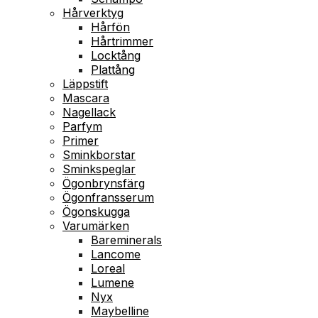
Hårverktyg
Hårfön
Hårtrimmer
Locktång
Plattång
Läppstift
Mascara
Nagellack
Parfym
Primer
Sminkborstar
Sminkspeglar
Ögonbrynsfärg
Ögonfransserum
Ögonskugga
Varumärken
Bareminerals
Lancome
Loreal
Lumene
Nyx
Maybelline