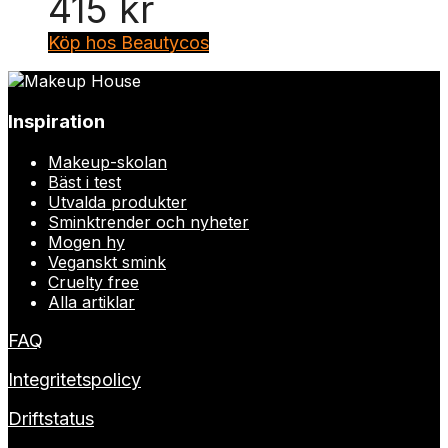
415
kr
Köp hos Beautycos
Inspiration
Makeup-skolan
Bäst i test
Utvalda produkter
Sminktrender och nyheter
Mogen hy
Veganskt smink
Cruelty free
Alla artiklar
FAQ
Integritetspolicy
Driftstatus