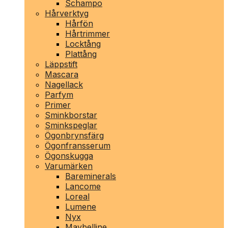
Schampo
Hårverktyg
Hårfön
Hårtrimmer
Locktång
Plattång
Läppstift
Mascara
Nagellack
Parfym
Primer
Sminkborstar
Sminkspeglar
Ögonbrynsfärg
Ögonfransserum
Ögonskugga
Varumärken
Bareminerals
Lancome
Loreal
Lumene
Nyx
Maybelline