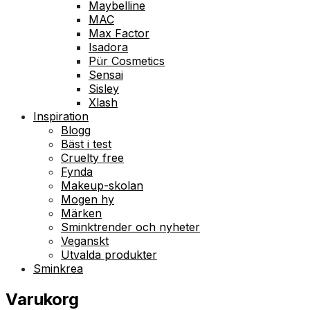
Maybelline
MAC
Max Factor
Isadora
Pür Cosmetics
Sensai
Sisley
Xlash
Inspiration
Blogg
Bäst i test
Cruelty free
Fynda
Makeup-skolan
Mogen hy
Märken
Sminktrender och nyheter
Veganskt
Utvalda produkter
Sminkrea
Varukorg