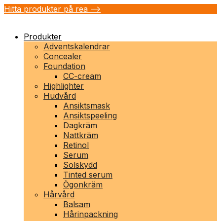
Hitta produkter på rea -->
Produkter
Adventskalendrar
Concealer
Foundation
CC-cream
Highlighter
Hudvård
Ansiktsmask
Ansiktspeeling
Dagkräm
Nattkräm
Retinol
Serum
Solskydd
Tinted serum
Ögonkräm
Hårvård
Balsam
Hårinpackning