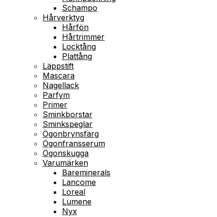
Schampo
Hårverktyg
Hårfön
Hårtrimmer
Locktång
Plattång
Läppstift
Mascara
Nagellack
Parfym
Primer
Sminkborstar
Sminkspeglar
Ögonbrynsfärg
Ögonfransserum
Ögonskugga
Varumärken
Bareminerals
Lancome
Loreal
Lumene
Nyx