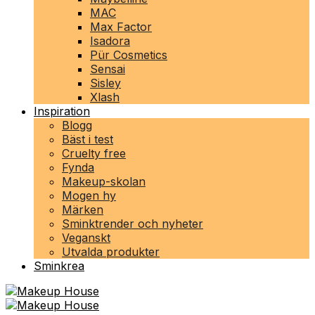
MAC
Max Factor
Isadora
Pür Cosmetics
Sensai
Sisley
Xlash
Inspiration
Blogg
Bäst i test
Cruelty free
Fynda
Makeup-skolan
Mogen hy
Märken
Sminktrender och nyheter
Veganskt
Utvalda produkter
Sminkrea