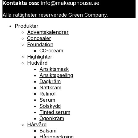
Kontakta oss:
info@makeuphouse.se
Alla rättigheter reserverade
Green Company
.
Produkter
Adventskalendrar
Concealer
Foundation
CC-cream
Highlighter
Hudvård
Ansiktsmask
Ansiktspeeling
Dagkräm
Nattkräm
Retinol
Serum
Solskydd
Tinted serum
Ögonkräm
Hårvård
Balsam
Hårinpackning