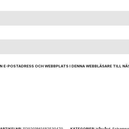
IN E-POSTADRESS OCH WEBBPLATS I DENNA WEBBLÄSARE TILL NÄ
1129201861482530470
Hårvård
Schamp
ARTIKELNR:
KATEGORIER:
,