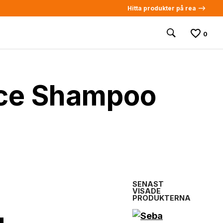
Hitta produkter på rea -->
0
nce Shampoo
SENAST
VISADE
PRODUKTERNA