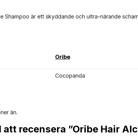
ce Shampoo är ett skyddande och ultra-närande scham
Oribe
Cocopanda
oner än.
d att recensera ”Oribe Hair A