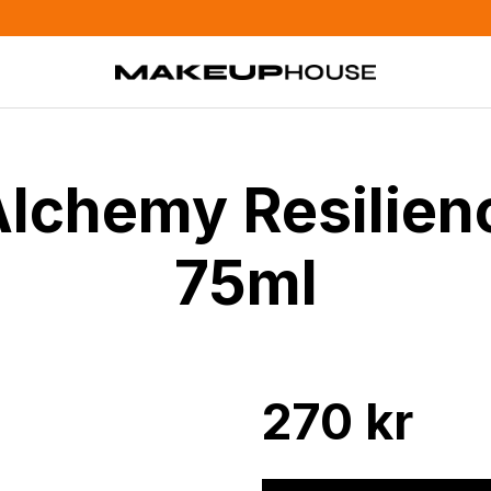
 Alchemy Resilie
75ml
270
kr