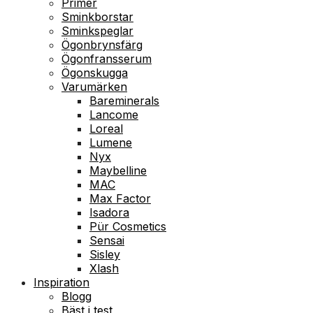
Primer
Sminkborstar
Sminkspeglar
Ögonbrynsfärg
Ögonfransserum
Ögonskugga
Varumärken
Bareminerals
Lancome
Loreal
Lumene
Nyx
Maybelline
MAC
Max Factor
Isadora
Pür Cosmetics
Sensai
Sisley
Xlash
Inspiration
Blogg
Bäst i test