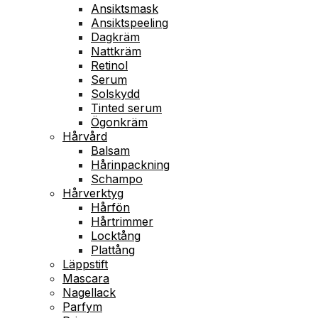
Ansiktsmask
Ansiktspeeling
Dagkräm
Nattkräm
Retinol
Serum
Solskydd
Tinted serum
Ögonkräm
Hårvård
Balsam
Hårinpackning
Schampo
Hårverktyg
Hårfön
Hårtrimmer
Locktång
Plattång
Läppstift
Mascara
Nagellack
Parfym