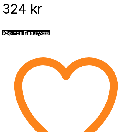
324
kr
Köp hos Beautycos