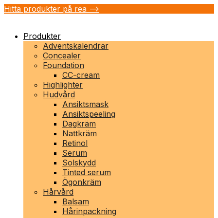
Hitta produkter på rea -->
Produkter
Adventskalendrar
Concealer
Foundation
CC-cream
Highlighter
Hudvård
Ansiktsmask
Ansiktspeeling
Dagkräm
Nattkräm
Retinol
Serum
Solskydd
Tinted serum
Ögonkräm
Hårvård
Balsam
Hårinpackning