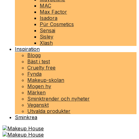
MAC
Max Factor
Isadora
Pür Cosmetics
Sensai
Sisley
Xlash
Inspiration
Blogg
Bäst i test
Cruelty free
Fynda
Makeup-skolan
Mogen hy
Märken
Sminktrender och nyheter
Veganskt
Utvalda produkter
Sminkrea