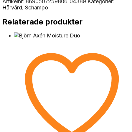
Artikelnr:
8690507259806104389
Kategorier:
Hårvård
,
Schampo
Relaterade produkter