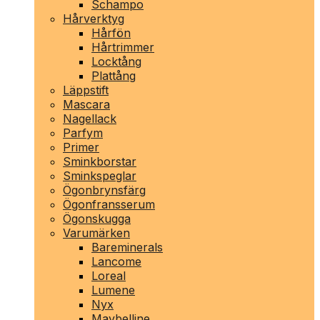
Schampo
Hårverktyg
Hårfön
Hårtrimmer
Locktång
Plattång
Läppstift
Mascara
Nagellack
Parfym
Primer
Sminkborstar
Sminkspeglar
Ögonbrynsfärg
Ögonfransserum
Ögonskugga
Varumärken
Bareminerals
Lancome
Loreal
Lumene
Nyx
Maybelline