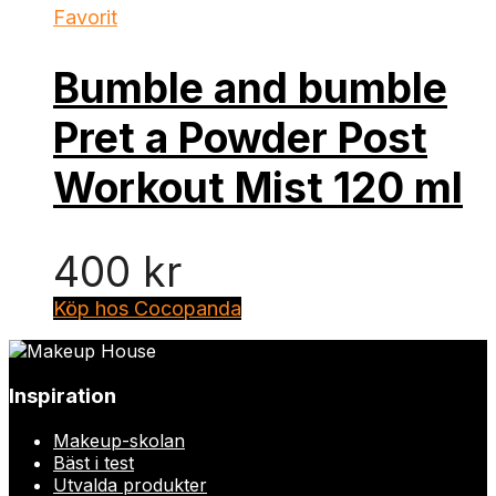
Favorit
Bumble and bumble
Pret a Powder Post
Workout Mist 120 ml
400
kr
Köp hos Cocopanda
Inspiration
Makeup-skolan
Bäst i test
Utvalda produkter