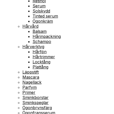
Retinol
Serum
Solskydd
Tinted serum
Ögonkräm
Hårvård
Balsam
Hårinpackning
Schampo
Hårverktyg
Hårfön
Hårtrimmer
Locktång
Plattång
Läppstift
Mascara
Nagellack
Parfym
Primer
Sminkborstar
Sminkspeglar
Ögonbrynsfärg
Ögonfransserum