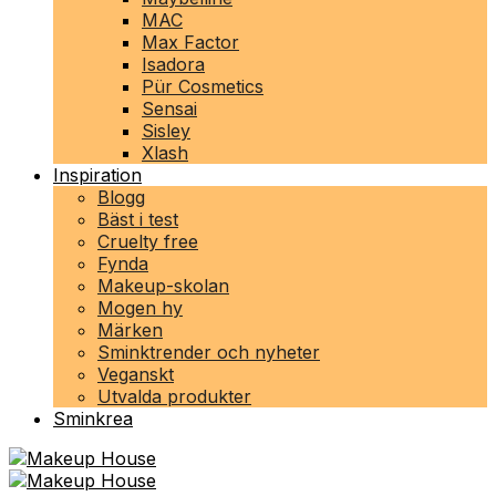
MAC
Max Factor
Isadora
Pür Cosmetics
Sensai
Sisley
Xlash
Inspiration
Blogg
Bäst i test
Cruelty free
Fynda
Makeup-skolan
Mogen hy
Märken
Sminktrender och nyheter
Veganskt
Utvalda produkter
Sminkrea