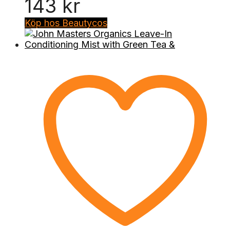
143
kr
Köp hos Beautycos