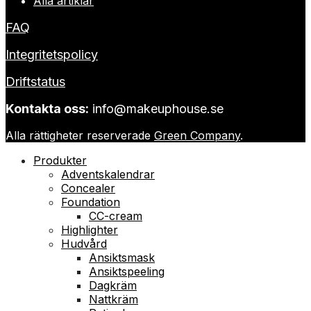
Alla artiklar
FAQ
Integritetspolicy
Driftstatus
Kontakta oss:
info@makeuphouse.se
Alla rättigheter reserverade
Green Company
.
Produkter
Adventskalendrar
Concealer
Foundation
CC-cream
Highlighter
Hudvård
Ansiktsmask
Ansiktspeeling
Dagkräm
Nattkräm