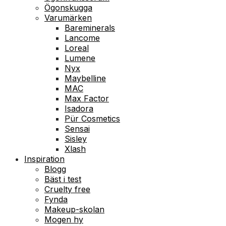
Ögonskugga
Varumärken
Bareminerals
Lancome
Loreal
Lumene
Nyx
Maybelline
MAC
Max Factor
Isadora
Pür Cosmetics
Sensai
Sisley
Xlash
Inspiration
Blogg
Bäst i test
Cruelty free
Fynda
Makeup-skolan
Mogen hy