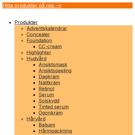
Hitta produkter på rea -->
Produkter
Adventskalendrar
Concealer
Foundation
CC-cream
Highlighter
Hudvård
Ansiktsmask
Ansiktspeeling
Dagkräm
Nattkräm
Retinol
Serum
Solskydd
Tinted serum
Ögonkräm
Hårvård
Balsam
Hårinpackning