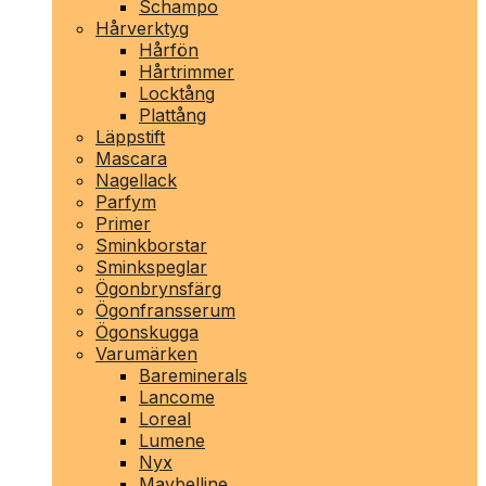
Schampo
Hårverktyg
Hårfön
Hårtrimmer
Locktång
Plattång
Läppstift
Mascara
Nagellack
Parfym
Primer
Sminkborstar
Sminkspeglar
Ögonbrynsfärg
Ögonfransserum
Ögonskugga
Varumärken
Bareminerals
Lancome
Loreal
Lumene
Nyx
Maybelline