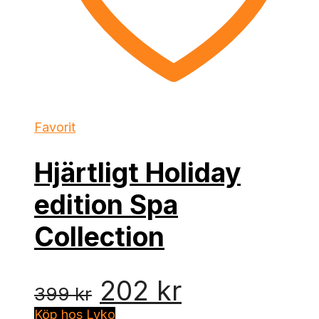
Favorit
Hjärtligt Holiday
edition Spa
Collection
Det
Det
202
kr
399
kr
Köp hos Lyko