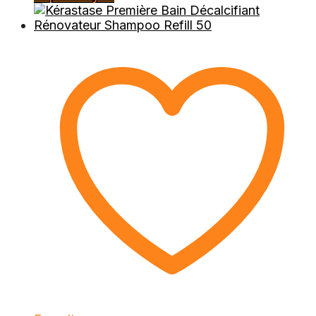
ursprungliga
nuvarande
priset
priset
var:
är:
399 kr.
202 kr.