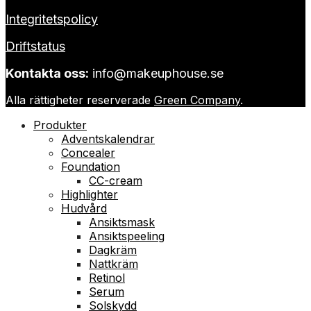
Integritetspolicy
Driftstatus
Kontakta oss:
info@makeuphouse.se
Alla rättigheter reserverade
Green Company
.
Produkter
Adventskalendrar
Concealer
Foundation
CC-cream
Highlighter
Hudvård
Ansiktsmask
Ansiktspeeling
Dagkräm
Nattkräm
Retinol
Serum
Solskydd