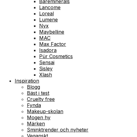
Bareminerals
Lancome
Loreal
Lumene
Nyx
Maybelline
MAC
Max Factor
Isadora
Pür Cosmetics
Sensai
Sisley
Xlash
Inspiration
Blogg
Bäst i test
Cruelty free
Fynda
Makeup-skolan
Mogen hy
Märken
Sminktrender och nyheter
Veganskt