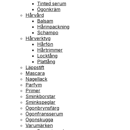
Tinted serum
Ögonkräm
Hårvård
Balsam
Hårinpackning
Schampo
Hårverktyg
Hårfön
Hårtrimmer
Locktång
Plattång
Läppstift
Mascara
Nagellack
Parfym
Primer
Sminkborstar
Sminkspeglar
Ögonbrynsfärg
Ögonfransserum
Ögonskugga
Varumärken