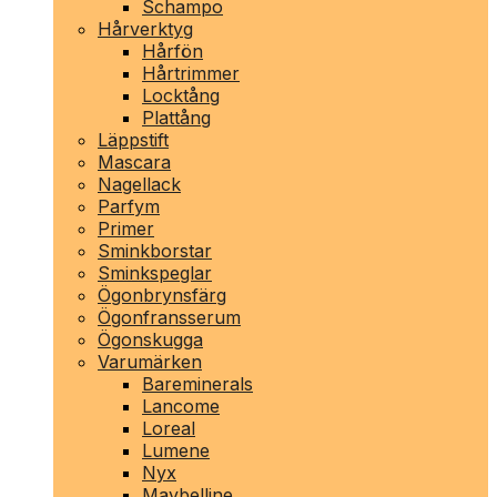
Schampo
Hårverktyg
Hårfön
Hårtrimmer
Locktång
Plattång
Läppstift
Mascara
Nagellack
Parfym
Primer
Sminkborstar
Sminkspeglar
Ögonbrynsfärg
Ögonfransserum
Ögonskugga
Varumärken
Bareminerals
Lancome
Loreal
Lumene
Nyx
Maybelline