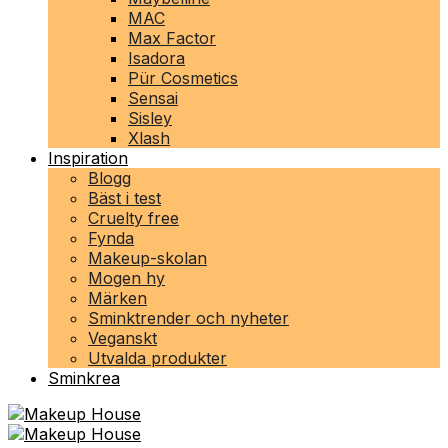
MAC
Max Factor
Isadora
Pür Cosmetics
Sensai
Sisley
Xlash
Inspiration
Blogg
Bäst i test
Cruelty free
Fynda
Makeup-skolan
Mogen hy
Märken
Sminktrender och nyheter
Veganskt
Utvalda produkter
Sminkrea