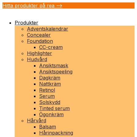
Hitta produkter på rea -->
Produkter
Adventskalendrar
Concealer
Foundation
CC-cream
Highlighter
Hudvård
Ansiktsmask
Ansiktspeeling
Dagkräm
Nattkräm
Retinol
Serum
Solskydd
Tinted serum
Ögonkräm
Hårvård
Balsam
Hårinpackning