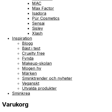
MAC
Max Factor
Isadora
Pür Cosmetics
Sensai
Sisley
Xlash
Inspiration
Blogg
Bäst i test
Cruelty free
Fynda
Makeup-skolan
Mogen hy
Märken
Sminktrender och nyheter
Veganskt
Utvalda produkter
Sminkrea
Varukorg