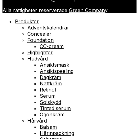
Alla rättigheter reserverade
Green Company
.
Produkter
Adventskalendrar
Concealer
Foundation
CC-cream
Highlighter
Hudvård
Ansiktsmask
Ansiktspeeling
Dagkräm
Nattkräm
Retinol
Serum
Solskydd
Tinted serum
Ögonkräm
Hårvård
Balsam
Hårinpackning