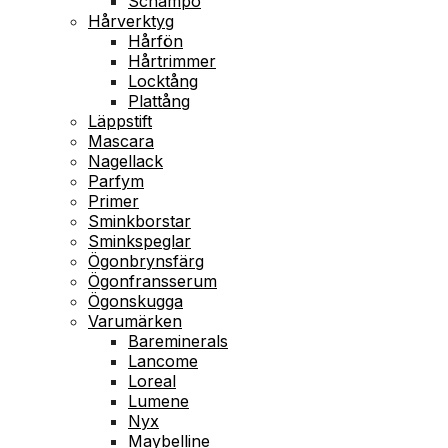
Schampo
Hårverktyg
Hårfön
Hårtrimmer
Locktång
Plattång
Läppstift
Mascara
Nagellack
Parfym
Primer
Sminkborstar
Sminkspeglar
Ögonbrynsfärg
Ögonfransserum
Ögonskugga
Varumärken
Bareminerals
Lancome
Loreal
Lumene
Nyx
Maybelline