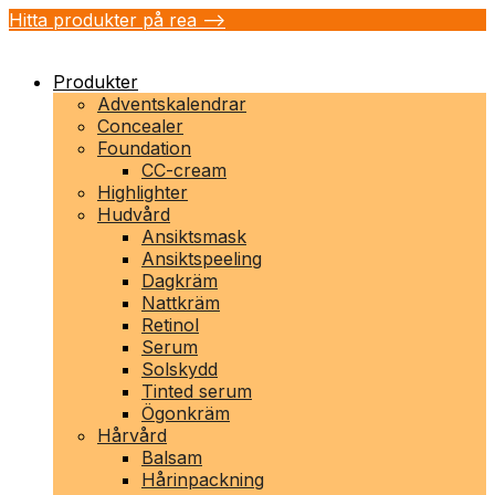
Hitta produkter på rea -->
Produkter
Adventskalendrar
Concealer
Foundation
CC-cream
Highlighter
Hudvård
Ansiktsmask
Ansiktspeeling
Dagkräm
Nattkräm
Retinol
Serum
Solskydd
Tinted serum
Ögonkräm
Hårvård
Balsam
Hårinpackning