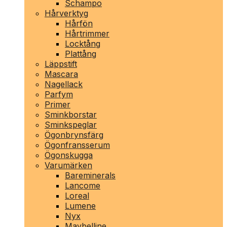
Schampo
Hårverktyg
Hårfön
Hårtrimmer
Locktång
Plattång
Läppstift
Mascara
Nagellack
Parfym
Primer
Sminkborstar
Sminkspeglar
Ögonbrynsfärg
Ögonfransserum
Ögonskugga
Varumärken
Bareminerals
Lancome
Loreal
Lumene
Nyx
Maybelline