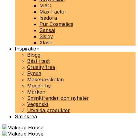
MAC
Max Factor
Isadora
Pür Cosmetics
Sensai
Sisley
Xlash
Inspiration
Blogg
Bäst i test
Cruelty free
Fynda
Makeup-skolan
Mogen hy
Märken
Sminktrender och nyheter
Veganskt
Utvalda produkter
Sminkrea