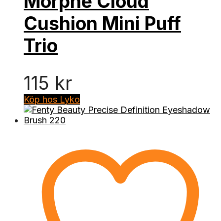
Morphe Cloud
Cushion Mini Puff
Trio
115
kr
Köp hos Lyko