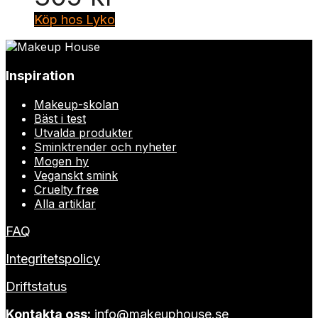
Köp hos Lyko
Inspiration
Makeup-skolan
Bäst i test
Utvalda produkter
Sminktrender och nyheter
Mogen hy
Veganskt smink
Cruelty free
Alla artiklar
FAQ
Integritetspolicy
Driftstatus
Kontakta oss:
info@makeuphouse.se