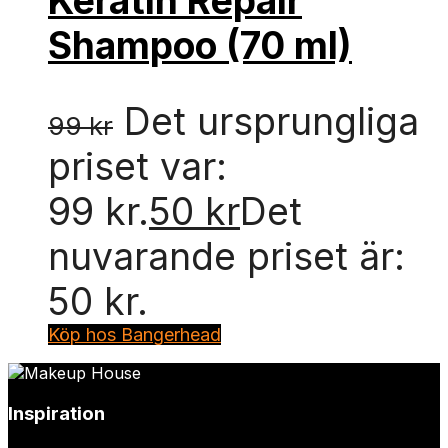
Keratin Repair
Shampoo (70 ml)
Det ursprungliga
99
kr
priset var:
99 kr.
50
kr
Det
nuvarande priset är:
50 kr.
Köp hos Bangerhead
Inspiration