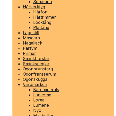
Schampo
Hårverktyg
Hårfön
Hårtrimmer
Locktång
Plattång
Läppstift
Mascara
Nagellack
Parfym
Primer
Sminkborstar
Sminkspeglar
Ögonbrynsfärg
Ögonfransserum
Ögonskugga
Varumärken
Bareminerals
Lancome
Loreal
Lumene
Nyx
Maybelline