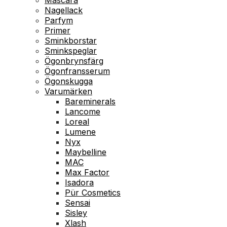
Nagellack
Parfym
Primer
Sminkborstar
Sminkspeglar
Ögonbrynsfärg
Ögonfransserum
Ögonskugga
Varumärken
Bareminerals
Lancome
Loreal
Lumene
Nyx
Maybelline
MAC
Max Factor
Isadora
Pür Cosmetics
Sensai
Sisley
Xlash