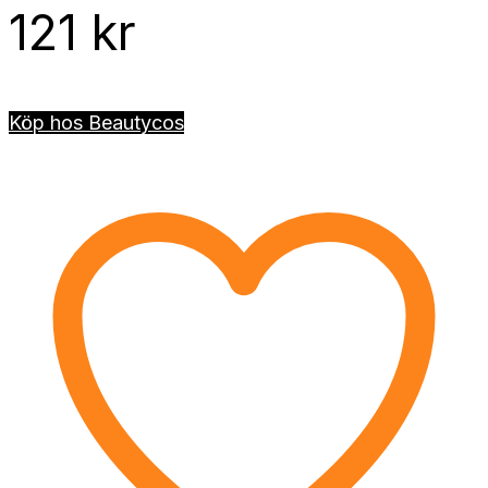
121
kr
Köp hos Beautycos