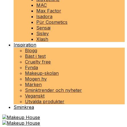
MAC
Max Factor
Isadora
Pür Cosmetics
Sensai
Sisley
Xlash
Inspiration
Blogg
Bäst i test
Cruelty free
Fynda
Makeup-skolan
Mogen hy
Märken
Sminktrender och nyheter
Veganskt
Utvalda produkter
Sminkrea