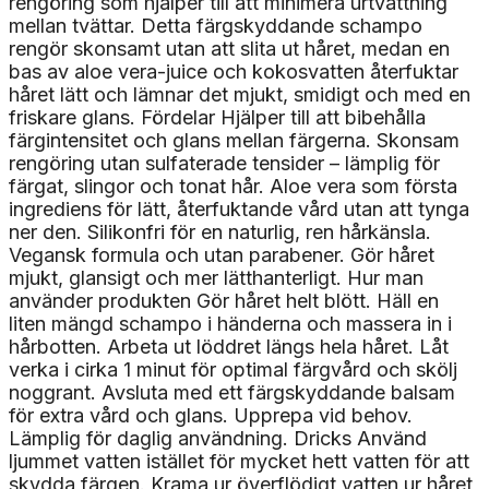
rengöring som hjälper till att minimera urtvättning
mellan tvättar. Detta färgskyddande schampo
rengör skonsamt utan att slita ut håret, medan en
bas av aloe vera-juice och kokosvatten återfuktar
håret lätt och lämnar det mjukt, smidigt och med en
friskare glans. Fördelar Hjälper till att bibehålla
färgintensitet och glans mellan färgerna. Skonsam
rengöring utan sulfaterade tensider – lämplig för
färgat, slingor och tonat hår. Aloe vera som första
ingrediens för lätt, återfuktande vård utan att tynga
ner den. Silikonfri för en naturlig, ren hårkänsla.
Vegansk formula och utan parabener. Gör håret
mjukt, glansigt och mer lätthanterligt. Hur man
använder produkten Gör håret helt blött. Häll en
liten mängd schampo i händerna och massera in i
hårbotten. Arbeta ut löddret längs hela håret. Låt
verka i cirka 1 minut för optimal färgvård och skölj
noggrant. Avsluta med ett färgskyddande balsam
för extra vård och glans. Upprepa vid behov.
Lämplig för daglig användning. Dricks Använd
ljummet vatten istället för mycket hett vatten för att
skydda färgen. Krama ur överflödigt vatten ur håret