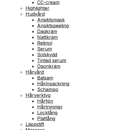
CC-cream
Highlighter
Hudvård
Ansiktsmask
Ansiktspeeling
Dagkräm
Nattkräm
Retinol
Serum
Solskydd
Tinted serum
Ögonkräm
Hårvård
Balsam
Hårinpackning
Schampo
Hårverktyg
Hårfön
Hårtrimmer
Locktång
Plattång
Läppstift
Mascara