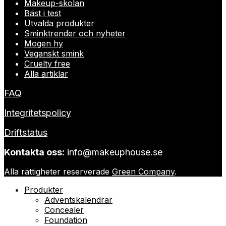
Makeup-skolan
Bäst i test
Utvalda produkter
Sminktrender och nyheter
Mogen hy
Veganskt smink
Cruelty free
Alla artiklar
FAQ
Integritetspolicy
Driftstatus
Kontakta oss:
info@makeuphouse.se
Alla rättigheter reserverade
Green Company
.
Produkter
Adventskalendrar
Concealer
Foundation