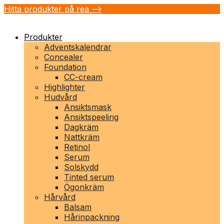
Hitta produkter på rea -->
Produkter
Adventskalendrar
Concealer
Foundation
CC-cream
Highlighter
Hudvård
Ansiktsmask
Ansiktspeeling
Dagkräm
Nattkräm
Retinol
Serum
Solskydd
Tinted serum
Ögonkräm
Hårvård
Balsam
Hårinpackning