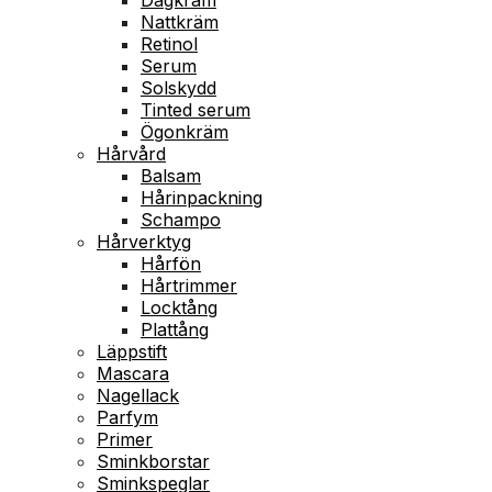
Nattkräm
Retinol
Serum
Solskydd
Tinted serum
Ögonkräm
Hårvård
Balsam
Hårinpackning
Schampo
Hårverktyg
Hårfön
Hårtrimmer
Locktång
Plattång
Läppstift
Mascara
Nagellack
Parfym
Primer
Sminkborstar
Sminkspeglar