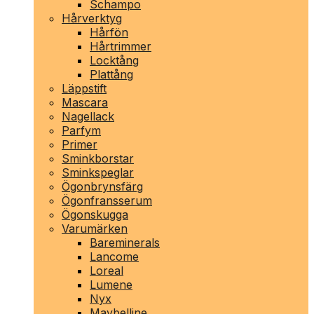
Schampo
Hårverktyg
Hårfön
Hårtrimmer
Locktång
Plattång
Läppstift
Mascara
Nagellack
Parfym
Primer
Sminkborstar
Sminkspeglar
Ögonbrynsfärg
Ögonfransserum
Ögonskugga
Varumärken
Bareminerals
Lancome
Loreal
Lumene
Nyx
Maybelline