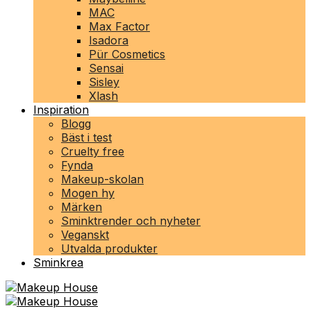
MAC
Max Factor
Isadora
Pür Cosmetics
Sensai
Sisley
Xlash
Inspiration
Blogg
Bäst i test
Cruelty free
Fynda
Makeup-skolan
Mogen hy
Märken
Sminktrender och nyheter
Veganskt
Utvalda produkter
Sminkrea