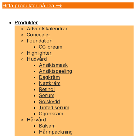
Hitta produkter på rea -->
Produkter
Adventskalendrar
Concealer
Foundation
CC-cream
Highlighter
Hudvård
Ansiktsmask
Ansiktspeeling
Dagkräm
Nattkräm
Retinol
Serum
Solskydd
Tinted serum
Ögonkräm
Hårvård
Balsam
Hårinpackning