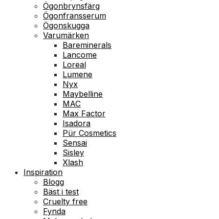
Ögonbrynsfärg
Ögonfransserum
Ögonskugga
Varumärken
Bareminerals
Lancome
Loreal
Lumene
Nyx
Maybelline
MAC
Max Factor
Isadora
Pür Cosmetics
Sensai
Sisley
Xlash
Inspiration
Blogg
Bäst i test
Cruelty free
Fynda