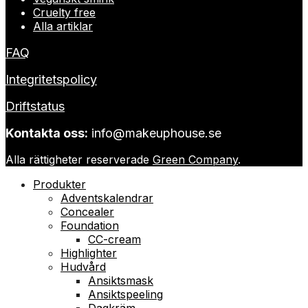
Cruelty free
Alla artiklar
FAQ
Integritetspolicy
Driftstatus
Kontakta oss:
info@makeuphouse.se
Alla rättigheter reserverade
Green Company
.
Produkter
Adventskalendrar
Concealer
Foundation
CC-cream
Highlighter
Hudvård
Ansiktsmask
Ansiktspeeling
Dagkräm