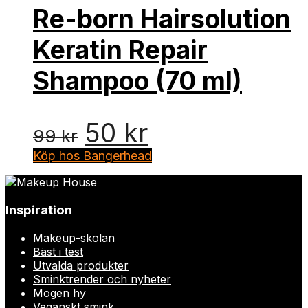
Re-born Hairsolution
Keratin Repair
Shampoo (70 ml)
Det
Det
50
kr
99
kr
ursprungliga
nuvarande
Köp hos Bangerhead
priset
priset
Inspiration
var:
är:
Makeup-skolan
99 kr.
50 kr.
Bäst i test
Utvalda produkter
Sminktrender och nyheter
Mogen hy
Veganskt smink