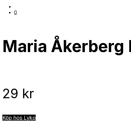
0
Maria Åkerberg 
29
kr
Köp hos Lyko