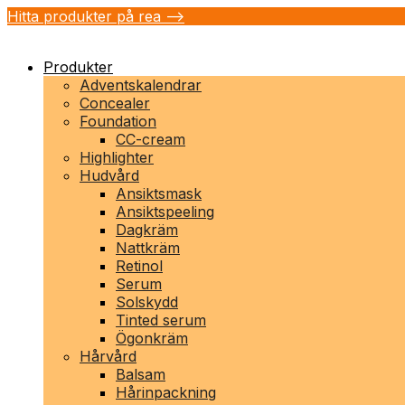
Hitta produkter på rea -->
Produkter
Adventskalendrar
Concealer
Foundation
CC-cream
Highlighter
Hudvård
Ansiktsmask
Ansiktspeeling
Dagkräm
Nattkräm
Retinol
Serum
Solskydd
Tinted serum
Ögonkräm
Hårvård
Balsam
Hårinpackning