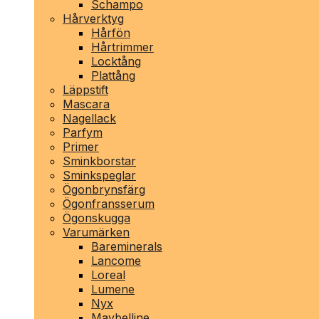
Schampo
Hårverktyg
Hårfön
Hårtrimmer
Locktång
Plattång
Läppstift
Mascara
Nagellack
Parfym
Primer
Sminkborstar
Sminkspeglar
Ögonbrynsfärg
Ögonfransserum
Ögonskugga
Varumärken
Bareminerals
Lancome
Loreal
Lumene
Nyx
Maybelline