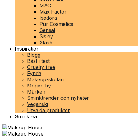
MAC
Max Factor
Isadora
Pür Cosmetics
Sensai
Sisley
Xlash
Inspiration
Blogg
Bäst i test
Cruelty free
Fynda
Makeup-skolan
Mogen hy
Märken
Sminktrender och nyheter
Veganskt
Utvalda produkter
Sminkrea