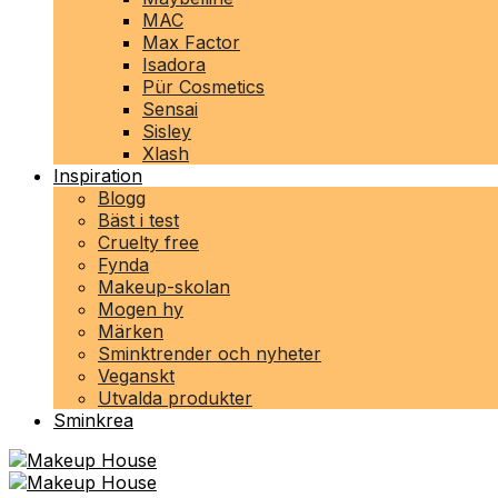
MAC
Max Factor
Isadora
Pür Cosmetics
Sensai
Sisley
Xlash
Inspiration
Blogg
Bäst i test
Cruelty free
Fynda
Makeup-skolan
Mogen hy
Märken
Sminktrender och nyheter
Veganskt
Utvalda produkter
Sminkrea