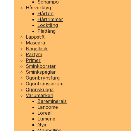
Schampo
Hårverktyg
Hårfön
Hårtrimmer
Locktång
Plattång
Läppstift
Mascara
Nagellack
Parfym
Primer
Sminkborstar
Sminkspeglar
Ögonbrynsfärg
Ögonfransserum
Ögonskugga
Varumärken
Bareminerals
Lancome
Loreal
Lumene
Nyx
Maybelline