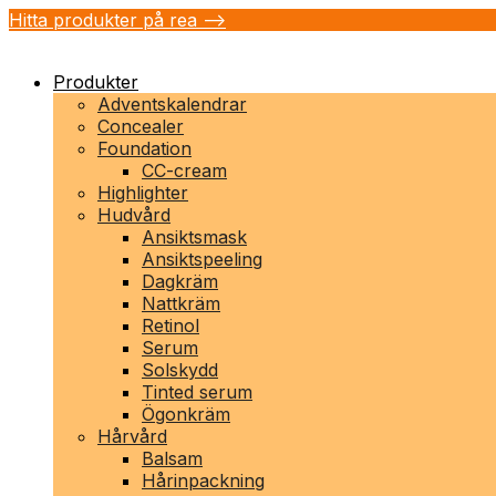
Hitta produkter på rea -->
Produkter
Adventskalendrar
Concealer
Foundation
CC-cream
Highlighter
Hudvård
Ansiktsmask
Ansiktspeeling
Dagkräm
Nattkräm
Retinol
Serum
Solskydd
Tinted serum
Ögonkräm
Hårvård
Balsam
Hårinpackning