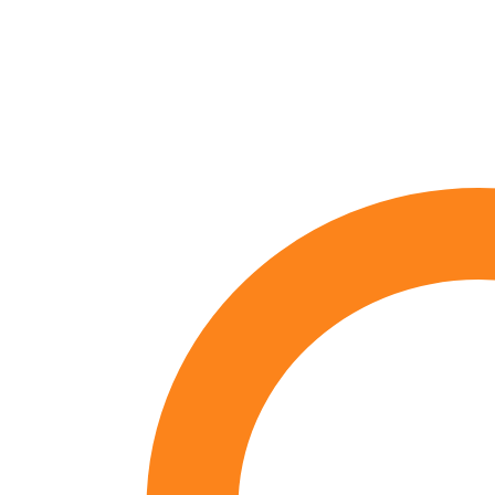
priset
priset
var:
är:
349 kr.
244 kr.