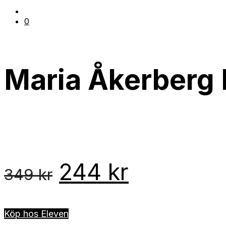
0
Maria Åkerberg 
Det
Det
244
kr
349
kr
ursprungliga
nuvaran
Köp hos Eleven