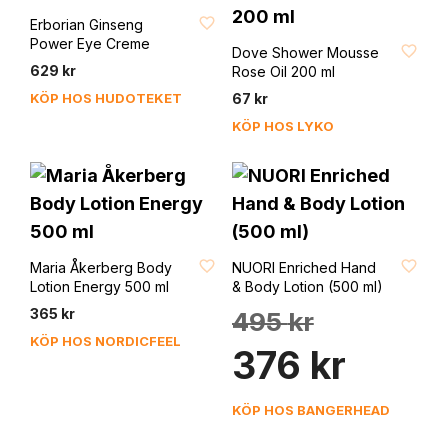
FAVORIT
Erborian Ginseng
FAVORIT
Power Eye Creme
Dove Shower Mousse
629
kr
Rose Oil 200 ml
KÖP HOS HUDOTEKET
67
kr
KÖP HOS LYKO
FAVORIT
FAVORIT
Maria Åkerberg Body
NUORI Enriched Hand
Lotion Energy 500 ml
& Body Lotion (500 ml)
Det
365
kr
495
kr
ursprungliga
KÖP HOS NORDICFEEL
Det
priset
376
kr
nuvarande
var:
priset
495 kr.
är:
KÖP HOS BANGERHEAD
376 kr.