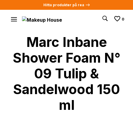
Hitta produkter på rea -->
0
Marc Inbane
Shower Foam N°
09 Tulip &
Sandelwood 150
ml