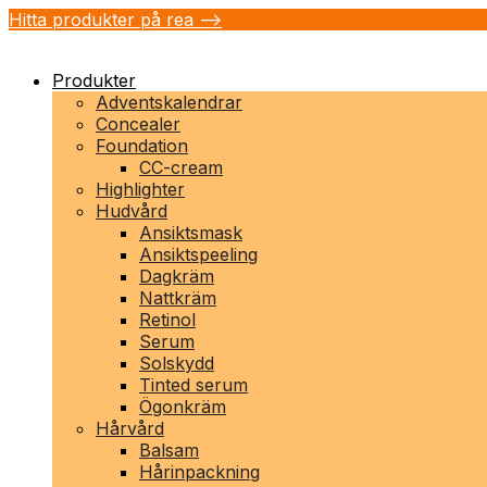
Hitta produkter på rea -->
Produkter
Adventskalendrar
Concealer
Foundation
CC-cream
Highlighter
Hudvård
Ansiktsmask
Ansiktspeeling
Dagkräm
Nattkräm
Retinol
Serum
Solskydd
Tinted serum
Ögonkräm
Hårvård
Balsam
Hårinpackning