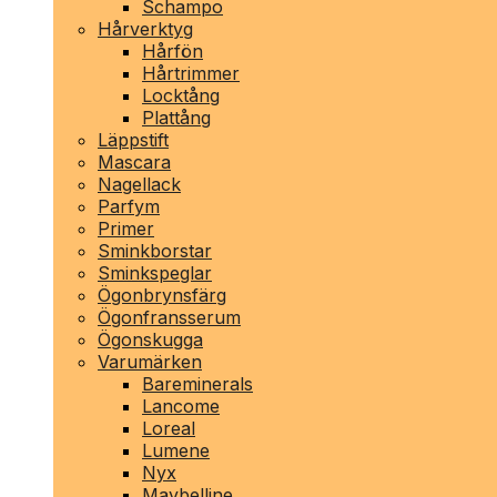
Schampo
Hårverktyg
Hårfön
Hårtrimmer
Locktång
Plattång
Läppstift
Mascara
Nagellack
Parfym
Primer
Sminkborstar
Sminkspeglar
Ögonbrynsfärg
Ögonfransserum
Ögonskugga
Varumärken
Bareminerals
Lancome
Loreal
Lumene
Nyx
Maybelline