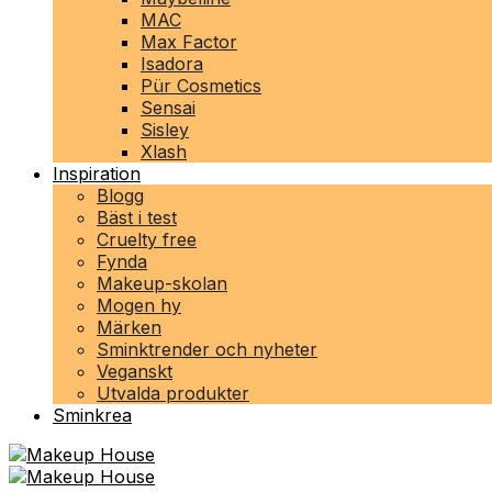
MAC
Max Factor
Isadora
Pür Cosmetics
Sensai
Sisley
Xlash
Inspiration
Blogg
Bäst i test
Cruelty free
Fynda
Makeup-skolan
Mogen hy
Märken
Sminktrender och nyheter
Veganskt
Utvalda produkter
Sminkrea