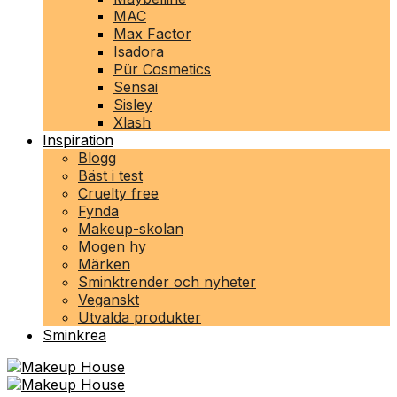
MAC
Max Factor
Isadora
Pür Cosmetics
Sensai
Sisley
Xlash
Inspiration
Blogg
Bäst i test
Cruelty free
Fynda
Makeup-skolan
Mogen hy
Märken
Sminktrender och nyheter
Veganskt
Utvalda produkter
Sminkrea