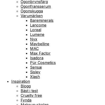
Ögonbrynsfärg
Ögonfransserum
Ögonskugga
Varumärken
Bareminerals
Lancome
Loreal
Lumene
Nyx
Maybelline
MAC
Max Factor
Isadora
Pür Cosmetics
Sensai
Sisley
Xlash
Inspiration
Blogg
Bäst i test
Cruelty free
Fynda
Makeup-skolan