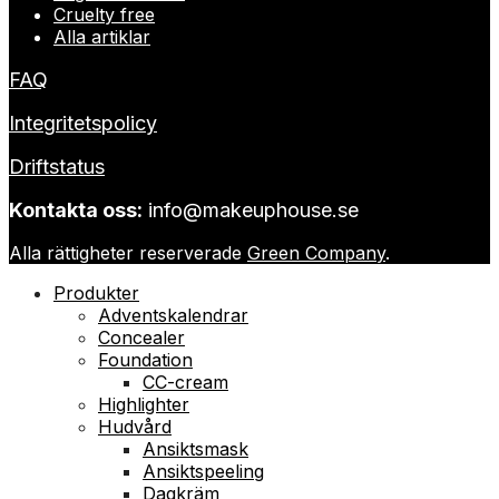
Cruelty free
Alla artiklar
FAQ
Integritetspolicy
Driftstatus
Kontakta oss:
info@makeuphouse.se
Alla rättigheter reserverade
Green Company
.
Produkter
Adventskalendrar
Concealer
Foundation
CC-cream
Highlighter
Hudvård
Ansiktsmask
Ansiktspeeling
Dagkräm