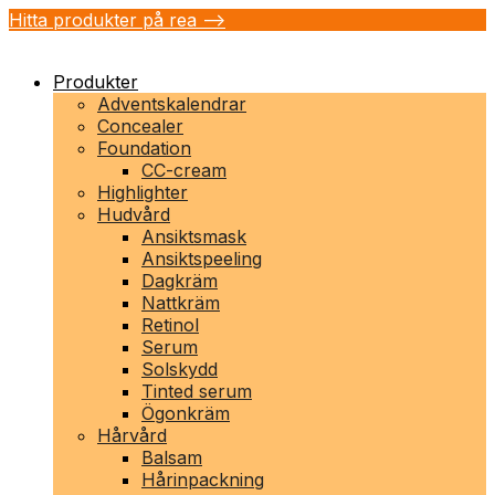
Hitta produkter på rea -->
Produkter
Adventskalendrar
Concealer
Foundation
CC-cream
Highlighter
Hudvård
Ansiktsmask
Ansiktspeeling
Dagkräm
Nattkräm
Retinol
Serum
Solskydd
Tinted serum
Ögonkräm
Hårvård
Balsam
Hårinpackning