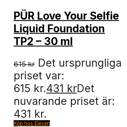
PÜR Love Your Selfie
Liquid Foundation
TP2 – 30 ml
Det ursprungliga
615
kr
priset var:
615 kr.
431
kr
Det
nuvarande priset är:
431 kr.
Köp hos Eleven