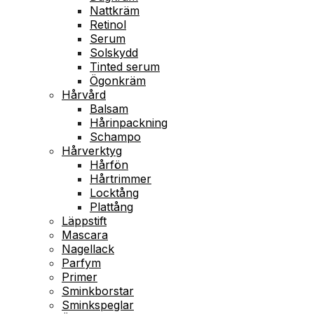
Nattkräm
Retinol
Serum
Solskydd
Tinted serum
Ögonkräm
Hårvård
Balsam
Hårinpackning
Schampo
Hårverktyg
Hårfön
Hårtrimmer
Locktång
Plattång
Läppstift
Mascara
Nagellack
Parfym
Primer
Sminkborstar
Sminkspeglar