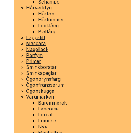
Schampo
Hårverktyg
Hårfön
Hårtrimmer
Locktång
Plattång
Läppstift
Mascara
Nagellack
Parfym
Primer
Sminkborstar
Sminkspeglar
Ögonbrynsfärg
Ögonfransserum
Ögonskugga
Varumärken
Bareminerals
Lancome
Loreal
Lumene
Nyx
Maybelline