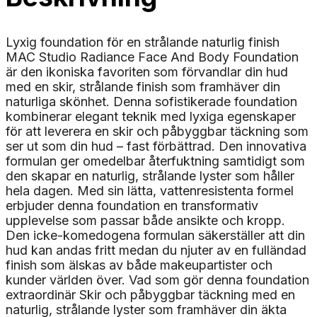
Lyxig foundation för en strålande naturlig finish
MAC Studio Radiance Face And Body Foundation
är den ikoniska favoriten som förvandlar din hud
med en skir, strålande finish som framhäver din
naturliga skönhet. Denna sofistikerade foundation
kombinerar elegant teknik med lyxiga egenskaper
för att leverera en skir och påbyggbar täckning som
ser ut som din hud – fast förbättrad. Den innovativa
formulan ger omedelbar återfuktning samtidigt som
den skapar en naturlig, strålande lyster som håller
hela dagen. Med sin lätta, vattenresistenta formel
erbjuder denna foundation en transformativ
upplevelse som passar både ansikte och kropp.
Den icke-komedogena formulan säkerställer att din
hud kan andas fritt medan du njuter av en fulländad
finish som älskas av både makeupartister och
kunder världen över. Vad som gör denna foundation
extraordinär Skir och påbyggbar täckning med en
naturlig, strålande lyster som framhäver din äkta