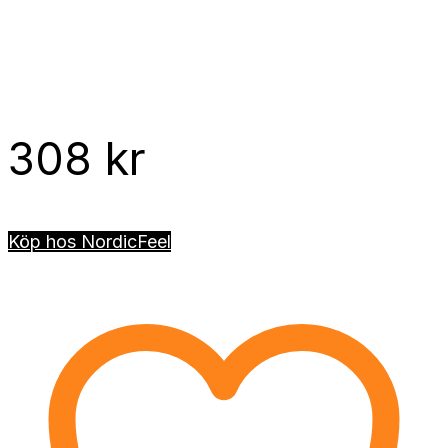
308
kr
Köp hos NordicFeel