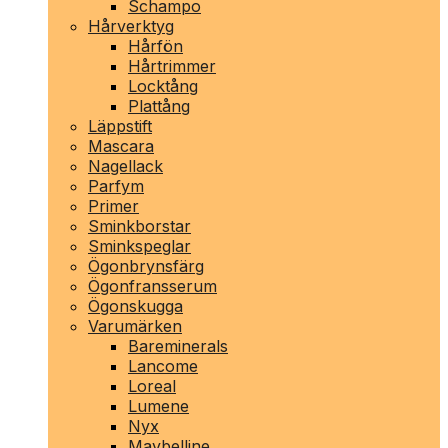
Schampo
Hårverktyg
Hårfön
Hårtrimmer
Locktång
Plattång
Läppstift
Mascara
Nagellack
Parfym
Primer
Sminkborstar
Sminkspeglar
Ögonbrynsfärg
Ögonfransserum
Ögonskugga
Varumärken
Bareminerals
Lancome
Loreal
Lumene
Nyx
Maybelline