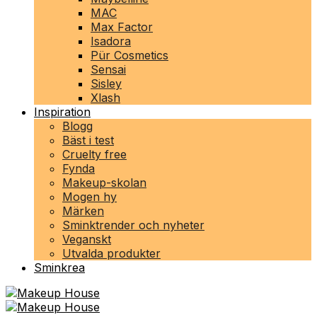
MAC
Max Factor
Isadora
Pür Cosmetics
Sensai
Sisley
Xlash
Inspiration
Blogg
Bäst i test
Cruelty free
Fynda
Makeup-skolan
Mogen hy
Märken
Sminktrender och nyheter
Veganskt
Utvalda produkter
Sminkrea