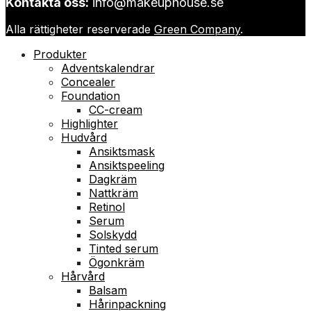
Kontakta oss:
info@makeuphouse.se
Alla rättigheter reserverade
Green Company
.
Produkter
Adventskalendrar
Concealer
Foundation
CC-cream
Highlighter
Hudvård
Ansiktsmask
Ansiktspeeling
Dagkräm
Nattkräm
Retinol
Serum
Solskydd
Tinted serum
Ögonkräm
Hårvård
Balsam
Hårinpackning