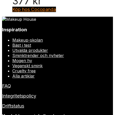
377
kr
Köp hos Cocopanda
Inspiration
Makeup-skolan
Bäst i test
Utvalda produkter
Sminktrender och nyheter
Mogen hy
Veganskt smink
Cruelty free
Alla artiklar
FAQ
Integritetspolicy
Driftstatus