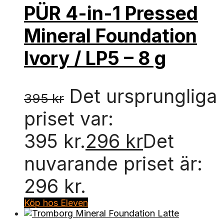
PÜR 4-in-1 Pressed
Mineral Foundation
Ivory / LP5 – 8 g
Det ursprungliga
395
kr
priset var:
395 kr.
296
kr
Det
nuvarande priset är:
296 kr.
Köp hos Eleven