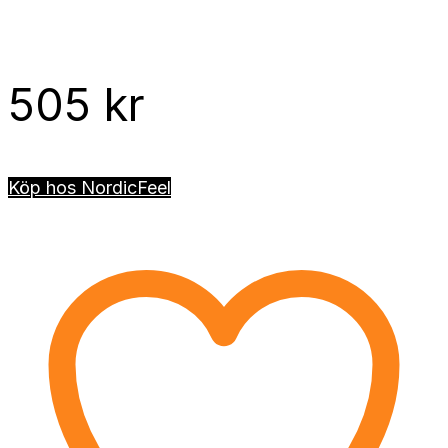
505
kr
Köp hos NordicFeel