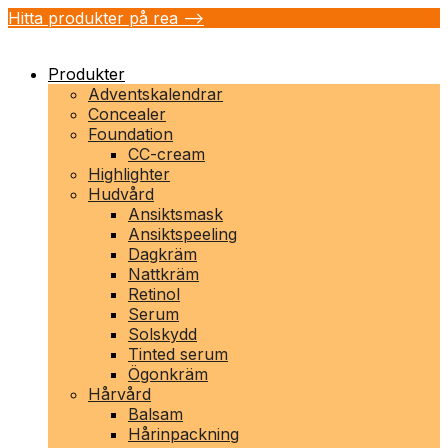
Hitta produkter på rea -->
Produkter
Adventskalendrar
Concealer
Foundation
CC-cream
Highlighter
Hudvård
Ansiktsmask
Ansiktspeeling
Dagkräm
Nattkräm
Retinol
Serum
Solskydd
Tinted serum
Ögonkräm
Hårvård
Balsam
Hårinpackning