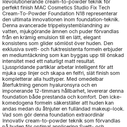
Revolutionerande cream-to-powder teknik för
perfekt finish MAC Cosmetics Studio Fix Tech
Cream-To-Powder Foundation N18 representerar
den ultimata innovationen inom foundation-teknik.
Denna avancerade trippelsystemblandning av
vatten, mjukgörande ämnen och puder förvandlas
från en krämig emulsion till en lätt, elegant
konsistens som glider sömlöst över huden. Den
exklusiva svett- och fuktresistenta formeln erbjuder
en mediumtäckning som kan byggas upp till önskad
intensitet med ett naturligt matt resultat.
Ljusspridande partiklar arbetar intelligent för att
mjuka upp linjer och skapa en felfri, slät finish som
kompletterar alla hudtyper. Med omedelbar
återfuktning genom hyaluronsyra och en
imponerande 12-timmars hållbarhet, levererar denna
foundation både prestanda och komfort. Den icke-
komedogena formeln säkerställer att huden kan
andas medan du åtnjuter en fulländad makeup-look.
Vad som gör denna foundation extraordinär
Innovativ cream-to-powder teknik som förvandlas
på huden för optimal applicering Svett- och