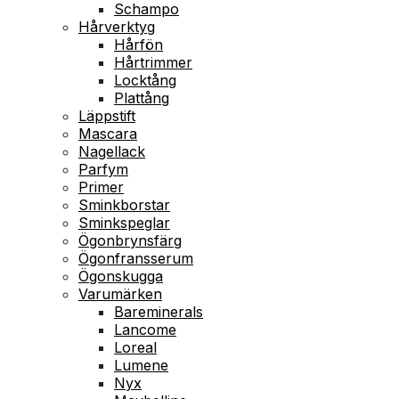
Schampo
Hårverktyg
Hårfön
Hårtrimmer
Locktång
Plattång
Läppstift
Mascara
Nagellack
Parfym
Primer
Sminkborstar
Sminkspeglar
Ögonbrynsfärg
Ögonfransserum
Ögonskugga
Varumärken
Bareminerals
Lancome
Loreal
Lumene
Nyx