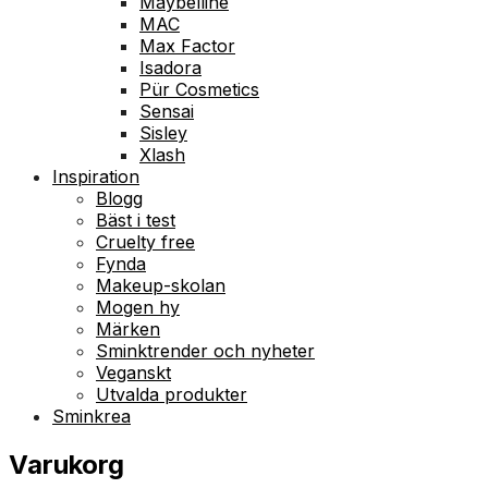
Maybelline
MAC
Max Factor
Isadora
Pür Cosmetics
Sensai
Sisley
Xlash
Inspiration
Blogg
Bäst i test
Cruelty free
Fynda
Makeup-skolan
Mogen hy
Märken
Sminktrender och nyheter
Veganskt
Utvalda produkter
Sminkrea
Varukorg