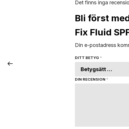
Det finns inga recensi
Bli först m
Fix Fluid S
Din e-postadress komm
DITT BETYG
*
DIN RECENSION
*