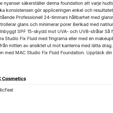
 nyanser säkerställer denna foundation att varje hudto
 konsistensen gör appliceringen enkel och resultatet 
ående Professionell 24-timmars hållbarhet med glansf
ntrollerar glans och minimerar porer Berikad med natri
d Inbyggt SPF 15-skydd mot UVA- och UVB-strålar Så f
ra Studio Fix Fluid med fingrarna eller med en makeup
rån mitten av ansiktet ut mot kanterna med lätta drag
den med MAC Studio Fix Fluid Foundation. Upptäck din 
 Cosmetics
icFeel