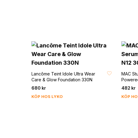
FAVORIT
FAVORI
Lancôme Teint Idole Ultra Wear
MAC Stu
Care & Glow Foundation 330N
Powered
680
kr
482
kr
KÖP HOS LYKO
KÖP H