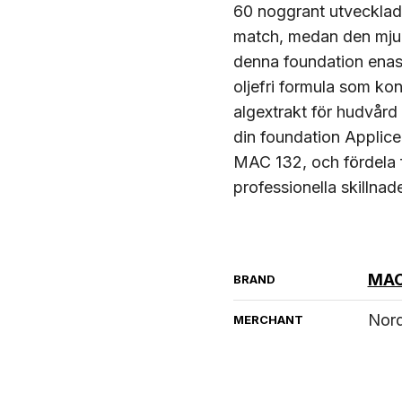
60 noggrant utvecklade
match, medan den mjuka
denna foundation enast
oljefri formula som ko
algextrakt för hudvår
din foundation Applice
MAC 132, och fördela f
professionella skillna
MAC
BRAND
Nord
MERCHANT