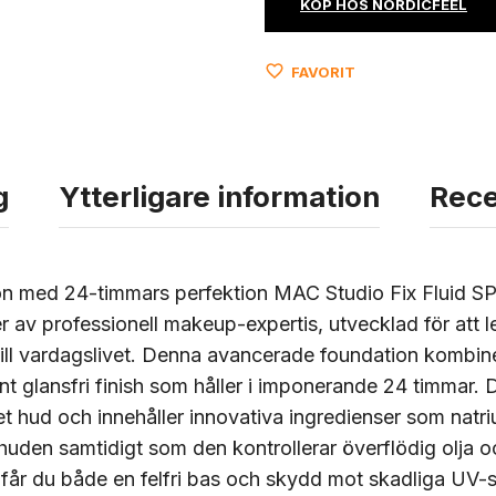
KÖP HOS NORDICFEEL
FAVORIT
g
Ytterligare information
Rece
ion med 24-timmars perfektion MAC Studio Fix Fluid S
r av professionell makeup-expertis, utvecklad för att l
till vardagslivet. Denna avancerade foundation kombiner
 glansfri finish som håller i imponerande 24 timmar. D
 fet hud och innehåller innovativa ingredienser som nat
huden samtidigt som den kontrollerar överflödig olja 
år du både en felfri bas och skydd mot skadliga UV-strå