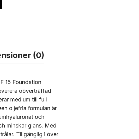
nsioner (0)
PF 15 Foundation
everera oöverträffad
ar medium till full
en oljefria formulan är
riumhyaluronat och
och minskar glans. Med
lar. Tillgänglig i över