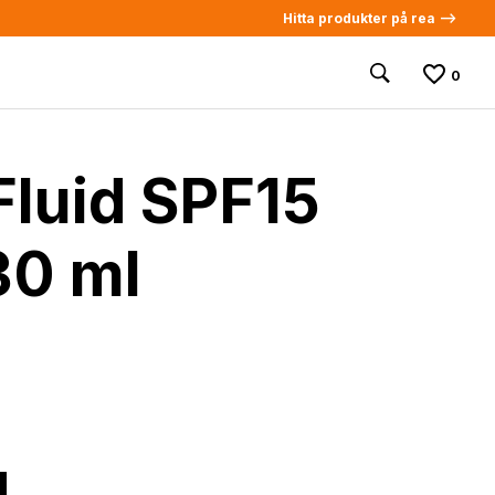
Hitta produkter på rea -->
0
Fluid SPF15
30 ml