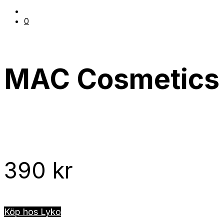
0
MAC Cosmetics 
390
kr
Köp hos Lyko