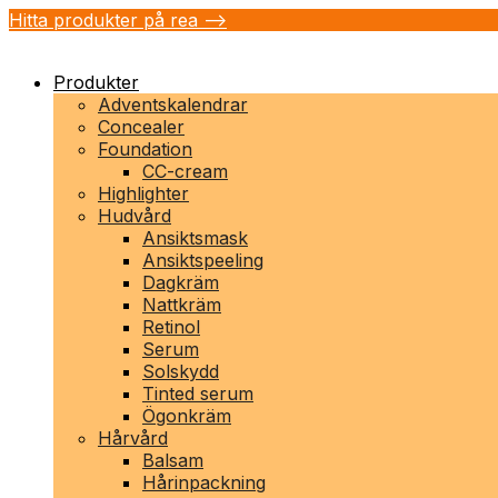
Hitta produkter på rea -->
Produkter
Adventskalendrar
Concealer
Foundation
CC-cream
Highlighter
Hudvård
Ansiktsmask
Ansiktspeeling
Dagkräm
Nattkräm
Retinol
Serum
Solskydd
Tinted serum
Ögonkräm
Hårvård
Balsam
Hårinpackning