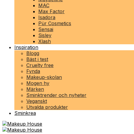
MAC
Max Factor
Isadora
Pür Cosmetics
Sensai
Sisley
Xlash
Inspiration
Blogg
Bäst i test
Cruelty free
Fynda
Makeup-skolan
Mogen hy
Märken
Sminktrender och nyheter
Veganskt
Utvalda produkter
Sminkrea