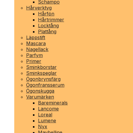
Schampo
Hårverktyg
Hårfön
Hårtrimmer
Locktång
Plattång
Läppstift
Mascara
Nagellack
Parfym
Primer
Sminkborstar
Sminkspeglar
Ögonbrynsfärg
Ögonfransserum
Ögonskugga
Varumärken
Bareminerals
Lancome
Loreal
Lumene
Nyx
Maybelline