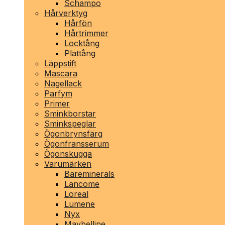
Schampo
Hårverktyg
Hårfön
Hårtrimmer
Locktång
Plattång
Läppstift
Mascara
Nagellack
Parfym
Primer
Sminkborstar
Sminkspeglar
Ögonbrynsfärg
Ögonfransserum
Ögonskugga
Varumärken
Bareminerals
Lancome
Loreal
Lumene
Nyx
Maybelline