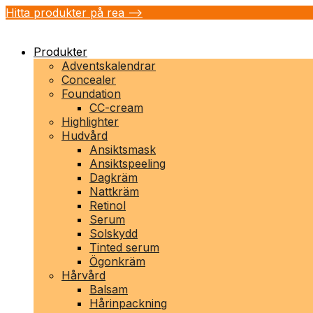
Hitta produkter på rea -->
Produkter
Adventskalendrar
Concealer
Foundation
CC-cream
Highlighter
Hudvård
Ansiktsmask
Ansiktspeeling
Dagkräm
Nattkräm
Retinol
Serum
Solskydd
Tinted serum
Ögonkräm
Hårvård
Balsam
Hårinpackning