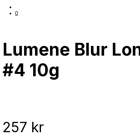
0
Lumene Blur Lo
#4 10g
257
kr