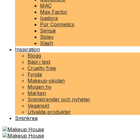
MAC
Max Factor
Isadora
Pür Cosmetics
Sensai
Sisley
Xlash
Inspiration
Blogg
Bäst i test
Cruelty free
Fynda
Makeup-skolan
Mogen hy
Märken
Sminktrender och nyheter
Veganskt
Utvalda produkter
Sminkrea