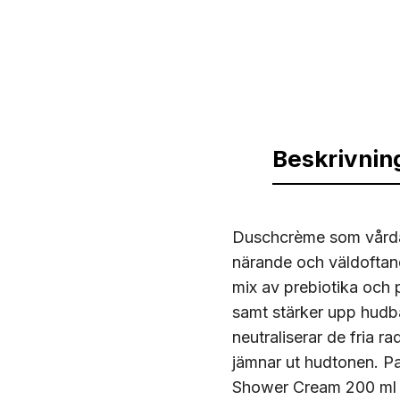
Beskrivnin
Duschcrème som vårdar 
närande och väldoftan
mix av prebiotika och 
samt stärker upp hudba
neutraliserar de fria 
jämnar ut hudtonen. P
Shower Cream 200 ml