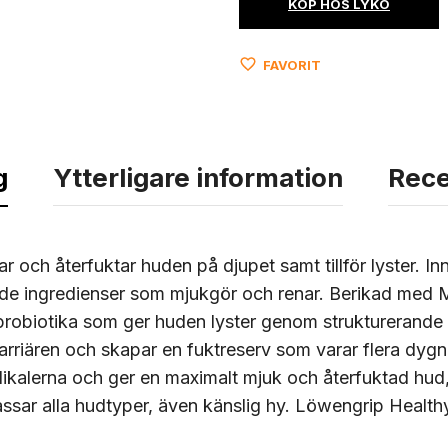
KÖP HOS LYKO
FAVORIT
g
Ytterligare information
Rece
och återfuktar huden på djupet samt tillför lyster. I
de ingredienser som mjukgör och renar. Berikad med
probiotika som ger huden lyster genom strukturerande 
rriären och skapar en fuktreserv som varar flera dygn
radikalerna och ger en maximalt mjuk och återfuktad hu
assar alla hudtyper, även känslig hy. Löwengrip Healt