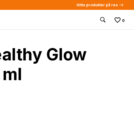
Hitta produkter på rea -->
0
althy Glow
 ml