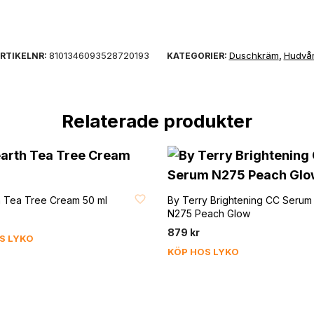
8101346093528720193
Duschkräm
Hudvå
RTIKELNR:
KATEGORIER:
,
Relaterade produkter
T
FAVORIT
h Tea Tree Cream 50 ml
By Terry Brightening CC Serum
N275 Peach Glow
879
kr
S LYKO
KÖP HOS LYKO