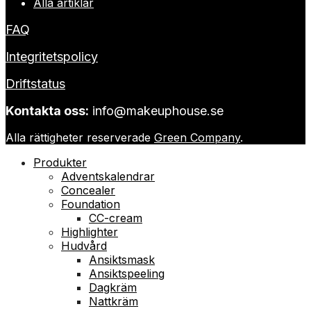
Alla artiklar
FAQ
Integritetspolicy
Driftstatus
Kontakta oss:
info@makeuphouse.se
Alla rättigheter reserverade
Green Company
.
Produkter
Adventskalendrar
Concealer
Foundation
CC-cream
Highlighter
Hudvård
Ansiktsmask
Ansiktspeeling
Dagkräm
Nattkräm