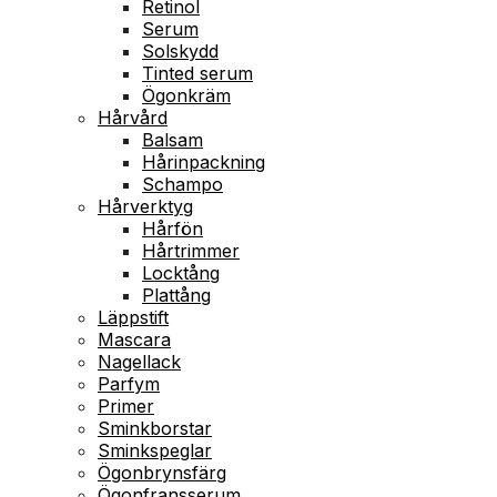
Retinol
Serum
Solskydd
Tinted serum
Ögonkräm
Hårvård
Balsam
Hårinpackning
Schampo
Hårverktyg
Hårfön
Hårtrimmer
Locktång
Plattång
Läppstift
Mascara
Nagellack
Parfym
Primer
Sminkborstar
Sminkspeglar
Ögonbrynsfärg
Ögonfransserum