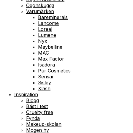
Ögonskugga
Varumärken
Bareminerals
Lancome
Loreal
Lumene
Nyx
Maybelline
MAC
Max Factor
Isadora
Pür Cosmetics
Sensai
Sisley
Xlash
Inspiration
Blogg
Bäst i test
Cruelty free
Fynda
Makeup-skolan
Mogen hy