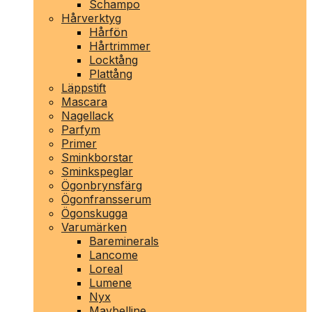
Schampo
Hårverktyg
Hårfön
Hårtrimmer
Locktång
Plattång
Läppstift
Mascara
Nagellack
Parfym
Primer
Sminkborstar
Sminkspeglar
Ögonbrynsfärg
Ögonfransserum
Ögonskugga
Varumärken
Bareminerals
Lancome
Loreal
Lumene
Nyx
Maybelline