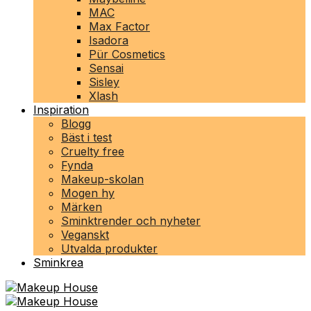
MAC
Max Factor
Isadora
Pür Cosmetics
Sensai
Sisley
Xlash
Inspiration
Blogg
Bäst i test
Cruelty free
Fynda
Makeup-skolan
Mogen hy
Märken
Sminktrender och nyheter
Veganskt
Utvalda produkter
Sminkrea