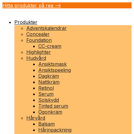
Hitta produkter på rea -->
Produkter
Adventskalendrar
Concealer
Foundation
CC-cream
Highlighter
Hudvård
Ansiktsmask
Ansiktspeeling
Dagkräm
Nattkräm
Retinol
Serum
Solskydd
Tinted serum
Ögonkräm
Hårvård
Balsam
Hårinpackning