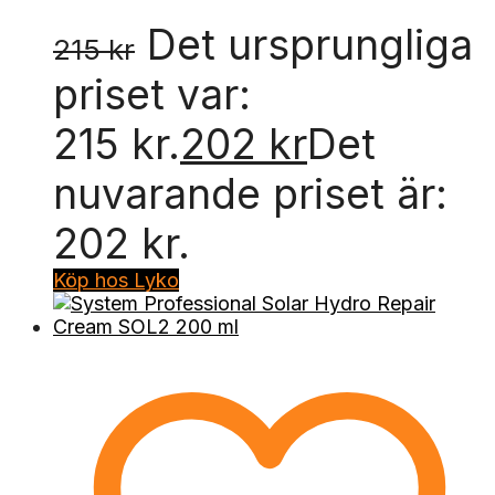
Det ursprungliga
215
kr
priset var:
215 kr.
202
kr
Det
nuvarande priset är:
202 kr.
Köp hos Lyko