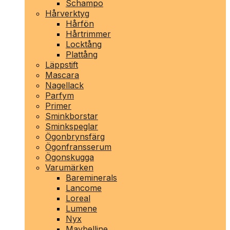
Schampo
Hårverktyg
Hårfön
Hårtrimmer
Locktång
Plattång
Läppstift
Mascara
Nagellack
Parfym
Primer
Sminkborstar
Sminkspeglar
Ögonbrynsfärg
Ögonfransserum
Ögonskugga
Varumärken
Bareminerals
Lancome
Loreal
Lumene
Nyx
Maybelline