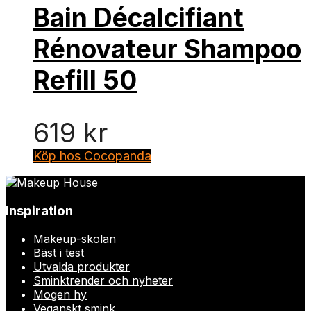
Bain Décalcifiant
Rénovateur Shampoo
Refill 50
619
kr
Köp hos Cocopanda
Inspiration
Makeup-skolan
Bäst i test
Utvalda produkter
Sminktrender och nyheter
Mogen hy
Veganskt smink