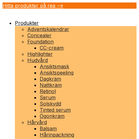
Hitta produkter på rea -->
Produkter
Adventskalendrar
Concealer
Foundation
CC-cream
Highlighter
Hudvård
Ansiktsmask
Ansiktspeeling
Dagkräm
Nattkräm
Retinol
Serum
Solskydd
Tinted serum
Ögonkräm
Hårvård
Balsam
Hårinpackning