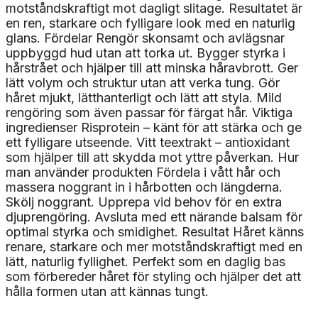
motståndskraftigt mot dagligt slitage. Resultatet är
en ren, starkare och fylligare look med en naturlig
glans. Fördelar Rengör skonsamt och avlägsnar
uppbyggd hud utan att torka ut. Bygger styrka i
hårstrået och hjälper till att minska håravbrott. Ger
lätt volym och struktur utan att verka tung. Gör
håret mjukt, lätthanterligt och lätt att styla. Mild
rengöring som även passar för färgat hår. Viktiga
ingredienser Risprotein – känt för att stärka och ge
ett fylligare utseende. Vitt teextrakt – antioxidant
som hjälper till att skydda mot yttre påverkan. Hur
man använder produkten Fördela i vått hår och
massera noggrant in i hårbotten och längderna.
Skölj noggrant. Upprepa vid behov för en extra
djuprengöring. Avsluta med ett närande balsam för
optimal styrka och smidighet. Resultat Håret känns
renare, starkare och mer motståndskraftigt med en
lätt, naturlig fyllighet. Perfekt som en daglig bas
som förbereder håret för styling och hjälper det att
hålla formen utan att kännas tungt.