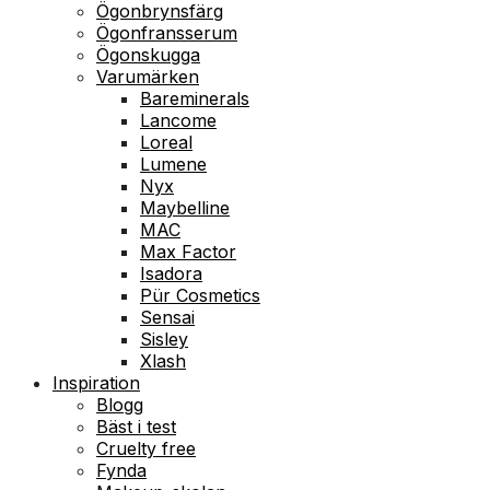
Ögonbrynsfärg
Ögonfransserum
Ögonskugga
Varumärken
Bareminerals
Lancome
Loreal
Lumene
Nyx
Maybelline
MAC
Max Factor
Isadora
Pür Cosmetics
Sensai
Sisley
Xlash
Inspiration
Blogg
Bäst i test
Cruelty free
Fynda