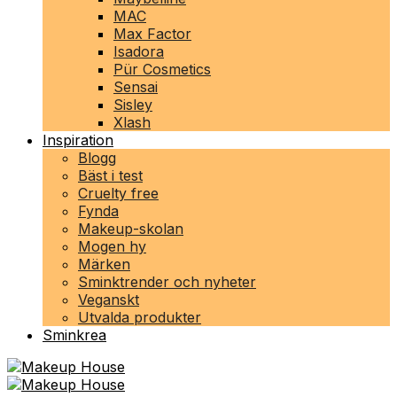
MAC
Max Factor
Isadora
Pür Cosmetics
Sensai
Sisley
Xlash
Inspiration
Blogg
Bäst i test
Cruelty free
Fynda
Makeup-skolan
Mogen hy
Märken
Sminktrender och nyheter
Veganskt
Utvalda produkter
Sminkrea