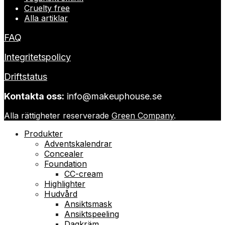
Cruelty free
Alla artiklar
FAQ
Integritetspolicy
Driftstatus
Kontakta oss:
info@makeuphouse.se
Alla rättigheter reserverade
Green Company
.
Produkter
Adventskalendrar
Concealer
Foundation
CC-cream
Highlighter
Hudvård
Ansiktsmask
Ansiktspeeling
Dagkräm