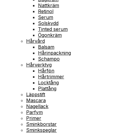
Nattkräm
Retinol
Serum
Solskydd
Tinted serum
Ögonkräm
Hårvård
Balsam
Hårinpackning
Schampo
Hårverktyg
Hårfön
Hårtrimmer
Locktång
Plattång
Läppstift
Mascara
Nagellack
Parfym
Primer
Sminkborstar
Sminkspeglar