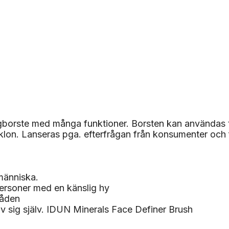
orste med många funktioner. Borsten kan användas till h
taklon. Lanseras pga. efterfrågan från konsumenter och 
 människa.
 personer med en känslig hy
råden
av sig själv. IDUN Minerals Face Definer Brush