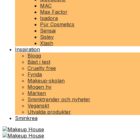
MAC
Max Factor
Isadora
Pür Cosmetics
Sensai
Sisley
Xlash
Inspiration
Blogg
Bäst i test
Cruelty free
Fynda
Makeup-skolan
Mogen hy
Märken
Sminktrender och nyheter
Veganskt
Utvalda produkter
Sminkrea