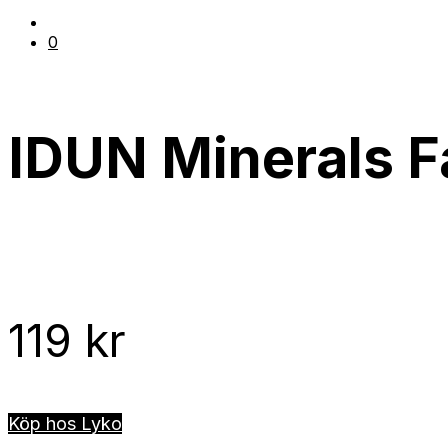
0
IDUN Minerals F
119
kr
Köp hos Lyko