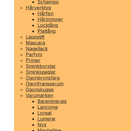
Schampo
Hårverktyg
Hårfön
Hårtrimmer
Locktång
Plattång
Läppstift
Mascara
Nagellack
Parfym
Primer
Sminkborstar
Sminkspeglar
Ögonbrynsfärg
Ögonfransserum
Ögonskugga
Varumärken
Bareminerals
Lancome
Loreal
Lumene
Nyx
Maybelline