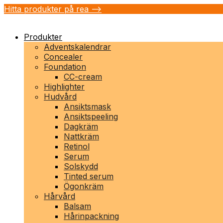
Hitta produkter på rea -->
Produkter
Adventskalendrar
Concealer
Foundation
CC-cream
Highlighter
Hudvård
Ansiktsmask
Ansiktspeeling
Dagkräm
Nattkräm
Retinol
Serum
Solskydd
Tinted serum
Ögonkräm
Hårvård
Balsam
Hårinpackning