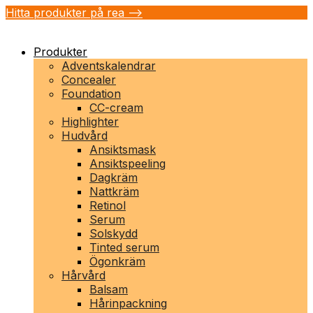
Hitta produkter på rea -->
Produkter
Adventskalendrar
Concealer
Foundation
CC-cream
Highlighter
Hudvård
Ansiktsmask
Ansiktspeeling
Dagkräm
Nattkräm
Retinol
Serum
Solskydd
Tinted serum
Ögonkräm
Hårvård
Balsam
Hårinpackning