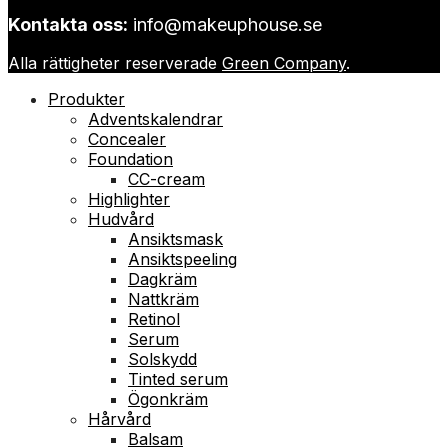
Kontakta oss:
info@makeuphouse.se
Alla rättigheter reserverade
Green Company
.
Produkter
Adventskalendrar
Concealer
Foundation
CC-cream
Highlighter
Hudvård
Ansiktsmask
Ansiktspeeling
Dagkräm
Nattkräm
Retinol
Serum
Solskydd
Tinted serum
Ögonkräm
Hårvård
Balsam