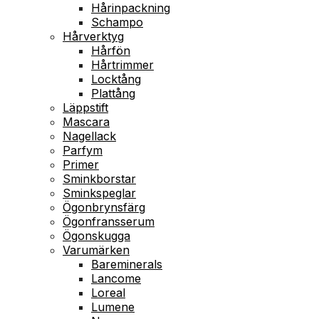
Hårinpackning
Schampo
Hårverktyg
Hårfön
Hårtrimmer
Locktång
Plattång
Läppstift
Mascara
Nagellack
Parfym
Primer
Sminkborstar
Sminkspeglar
Ögonbrynsfärg
Ögonfransserum
Ögonskugga
Varumärken
Bareminerals
Lancome
Loreal
Lumene