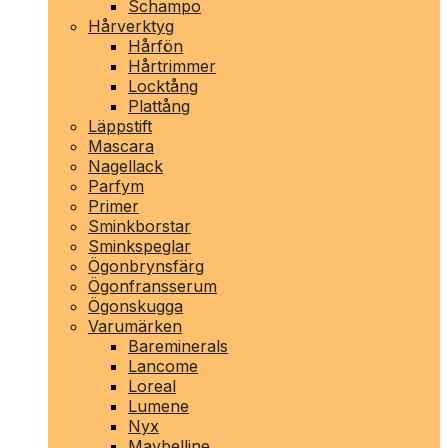
Schampo
Hårverktyg
Hårfön
Hårtrimmer
Locktång
Plattång
Läppstift
Mascara
Nagellack
Parfym
Primer
Sminkborstar
Sminkspeglar
Ögonbrynsfärg
Ögonfransserum
Ögonskugga
Varumärken
Bareminerals
Lancome
Loreal
Lumene
Nyx
Maybelline