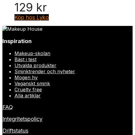
129
kr
Köp hos Lyko
Inspiration
Makeup-skolan
Bäst i test
Utvalda produkter
Sminktrender och nyheter
Mogen hy
Veganskt smink
Cruelty free
Alla artiklar
FAQ
Integritetspolicy
Driftstatus