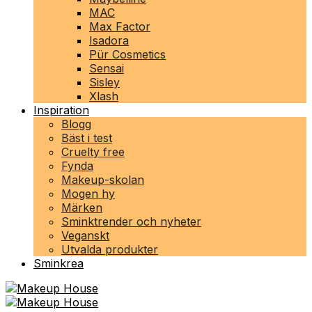
MAC
Max Factor
Isadora
Pür Cosmetics
Sensai
Sisley
Xlash
Inspiration
Blogg
Bäst i test
Cruelty free
Fynda
Makeup-skolan
Mogen hy
Märken
Sminktrender och nyheter
Veganskt
Utvalda produkter
Sminkrea