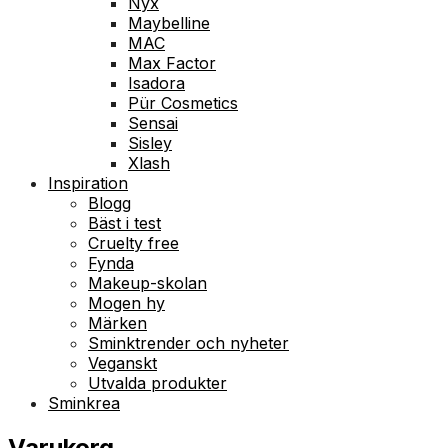
Nyx
Maybelline
MAC
Max Factor
Isadora
Pür Cosmetics
Sensai
Sisley
Xlash
Inspiration
Blogg
Bäst i test
Cruelty free
Fynda
Makeup-skolan
Mogen hy
Märken
Sminktrender och nyheter
Veganskt
Utvalda produkter
Sminkrea
Varukorg