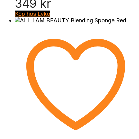
349
kr
Köp hos Lyko