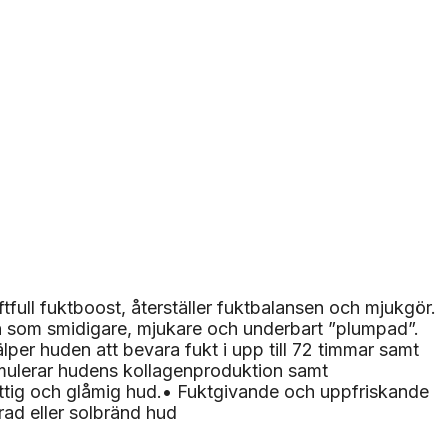
tfull fuktboost, återställer fuktbalansen och mjukgör.
 som smidigare, mjukare och underbart ”plumpad”.
lper huden att bevara fukt i upp till 72 timmar samt
timulerar hudens kollagenproduktion samt
fattig och glåmig hud.• Fuktgivande och uppfriskande
erad eller solbränd hud