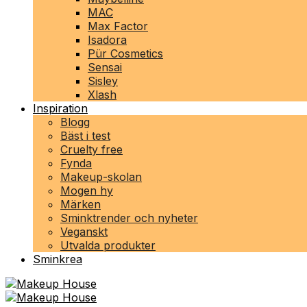
MAC
Max Factor
Isadora
Pür Cosmetics
Sensai
Sisley
Xlash
Inspiration
Blogg
Bäst i test
Cruelty free
Fynda
Makeup-skolan
Mogen hy
Märken
Sminktrender och nyheter
Veganskt
Utvalda produkter
Sminkrea