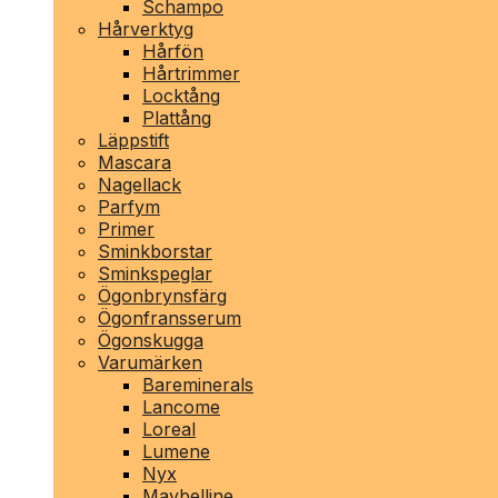
Schampo
Hårverktyg
Hårfön
Hårtrimmer
Locktång
Plattång
Läppstift
Mascara
Nagellack
Parfym
Primer
Sminkborstar
Sminkspeglar
Ögonbrynsfärg
Ögonfransserum
Ögonskugga
Varumärken
Bareminerals
Lancome
Loreal
Lumene
Nyx
Maybelline