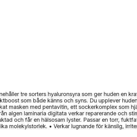
ehåller tre sorters hyaluronsyra som ger huden en kraf
ktboost som både känns och syns. Du upplever huden
erikat masken med pentavitin, ett sockerkomplex som hjä
från algen laminaria digitata verkar reparerande och s
uktad och får en hälsosam lyster. Passar en torr, fukt
ika molekylstorlek. • Verkar lugnande för känslig, irrit