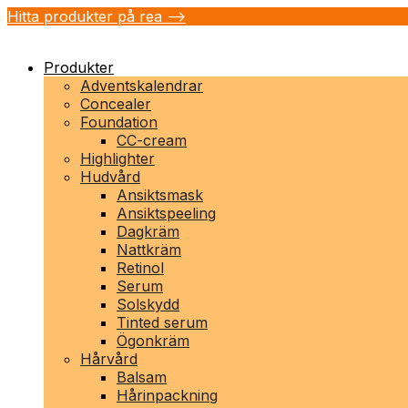
Hitta produkter på rea -->
Produkter
Adventskalendrar
Concealer
Foundation
CC-cream
Highlighter
Hudvård
Ansiktsmask
Ansiktspeeling
Dagkräm
Nattkräm
Retinol
Serum
Solskydd
Tinted serum
Ögonkräm
Hårvård
Balsam
Hårinpackning