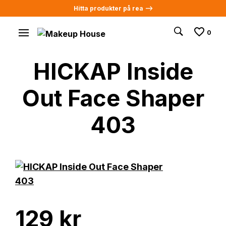
Hitta produkter på rea -->
0
HICKAP Inside
Out Face Shaper
403
129
kr