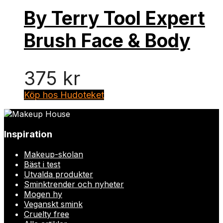
By Terry Tool Expert
Brush Face & Body
375
kr
Köp hos Hudoteket
Inspiration
Makeup-skolan
Bäst i test
Utvalda produkter
Sminktrender och nyheter
Mogen hy
Veganskt smink
Cruelty free