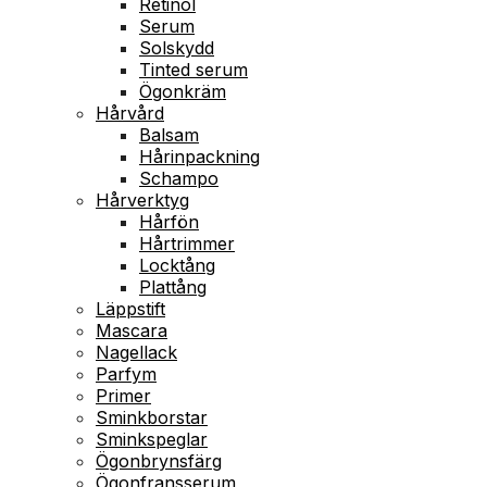
Retinol
Serum
Solskydd
Tinted serum
Ögonkräm
Hårvård
Balsam
Hårinpackning
Schampo
Hårverktyg
Hårfön
Hårtrimmer
Locktång
Plattång
Läppstift
Mascara
Nagellack
Parfym
Primer
Sminkborstar
Sminkspeglar
Ögonbrynsfärg
Ögonfransserum