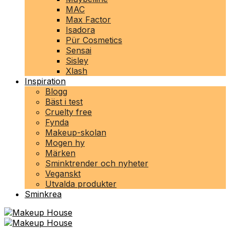
MAC
Max Factor
Isadora
Pür Cosmetics
Sensai
Sisley
Xlash
Inspiration
Blogg
Bäst i test
Cruelty free
Fynda
Makeup-skolan
Mogen hy
Märken
Sminktrender och nyheter
Veganskt
Utvalda produkter
Sminkrea