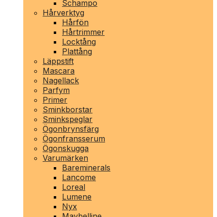
Schampo
Hårverktyg
Hårfön
Hårtrimmer
Locktång
Plattång
Läppstift
Mascara
Nagellack
Parfym
Primer
Sminkborstar
Sminkspeglar
Ögonbrynsfärg
Ögonfransserum
Ögonskugga
Varumärken
Bareminerals
Lancome
Loreal
Lumene
Nyx
Maybelline