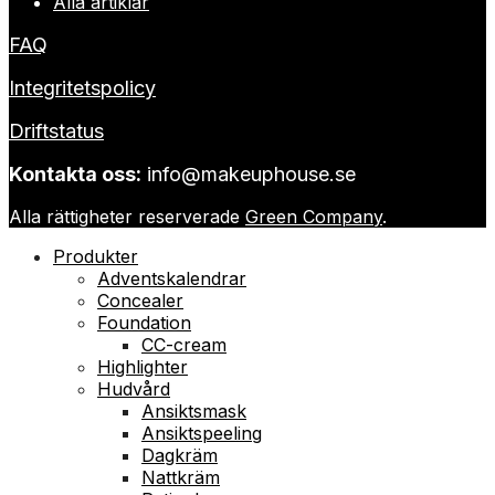
Alla artiklar
FAQ
Integritetspolicy
Driftstatus
Kontakta oss:
info@makeuphouse.se
Alla rättigheter reserverade
Green Company
.
Produkter
Adventskalendrar
Concealer
Foundation
CC-cream
Highlighter
Hudvård
Ansiktsmask
Ansiktspeeling
Dagkräm
Nattkräm