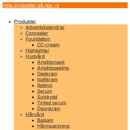
Hitta produkter på rea -->
Produkter
Adventskalendrar
Concealer
Foundation
CC-cream
Highlighter
Hudvård
Ansiktsmask
Ansiktspeeling
Dagkräm
Nattkräm
Retinol
Serum
Solskydd
Tinted serum
Ögonkräm
Hårvård
Balsam
Hårinpackning