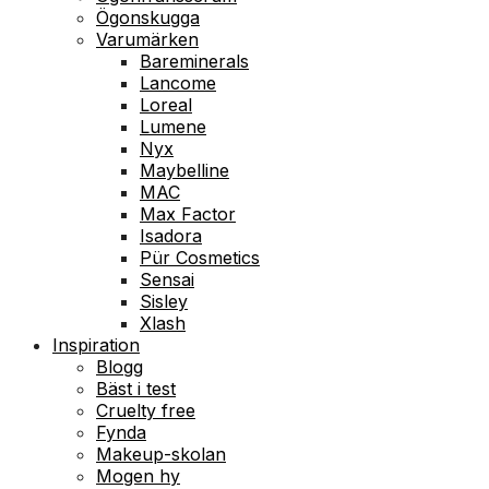
Ögonskugga
Varumärken
Bareminerals
Lancome
Loreal
Lumene
Nyx
Maybelline
MAC
Max Factor
Isadora
Pür Cosmetics
Sensai
Sisley
Xlash
Inspiration
Blogg
Bäst i test
Cruelty free
Fynda
Makeup-skolan
Mogen hy