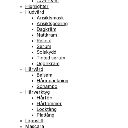
CC-cream
Highlighter
Hudvård
Ansiktsmask
Ansiktspeeling
Dagkräm
Nattkräm
Retinol
Serum
Solskydd
Tinted serum
Ögonkräm
Hårvård
Balsam
Hårinpackning
Schampo
Hårverktyg
Hårfön
Hårtrimmer
Locktång
Plattång
Läppstift
Mascara