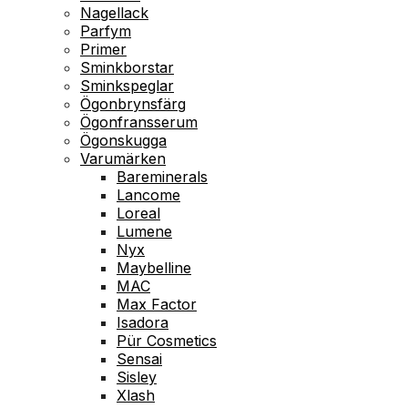
Nagellack
Parfym
Primer
Sminkborstar
Sminkspeglar
Ögonbrynsfärg
Ögonfransserum
Ögonskugga
Varumärken
Bareminerals
Lancome
Loreal
Lumene
Nyx
Maybelline
MAC
Max Factor
Isadora
Pür Cosmetics
Sensai
Sisley
Xlash