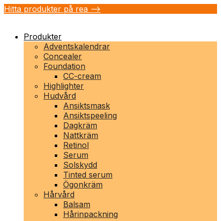
Hitta produkter på rea -->
Produkter
Adventskalendrar
Concealer
Foundation
CC-cream
Highlighter
Hudvård
Ansiktsmask
Ansiktspeeling
Dagkräm
Nattkräm
Retinol
Serum
Solskydd
Tinted serum
Ögonkräm
Hårvård
Balsam
Hårinpackning