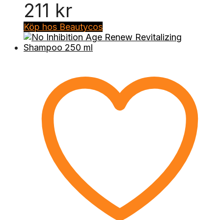
211
kr
Köp hos Beautycos