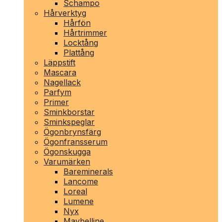
Schampo
Hårverktyg
Hårfön
Hårtrimmer
Locktång
Plattång
Läppstift
Mascara
Nagellack
Parfym
Primer
Sminkborstar
Sminkspeglar
Ögonbrynsfärg
Ögonfransserum
Ögonskugga
Varumärken
Bareminerals
Lancome
Loreal
Lumene
Nyx
Maybelline