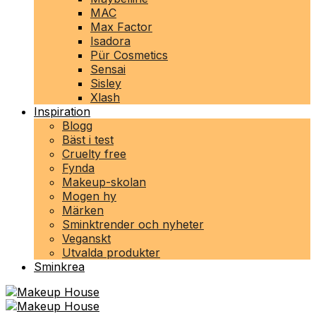
MAC
Max Factor
Isadora
Pür Cosmetics
Sensai
Sisley
Xlash
Inspiration
Blogg
Bäst i test
Cruelty free
Fynda
Makeup-skolan
Mogen hy
Märken
Sminktrender och nyheter
Veganskt
Utvalda produkter
Sminkrea