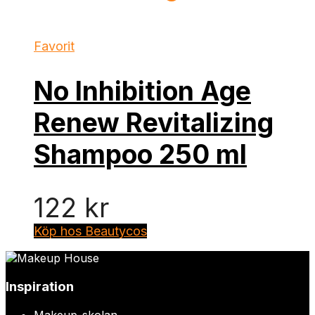
Favorit
No Inhibition Age
Renew Revitalizing
Shampoo 250 ml
122
kr
Köp hos Beautycos
Inspiration
Makeup-skolan