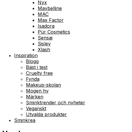
Nyx
Maybelline
MAC
Max Factor
Isadora
Pür Cosmetics
Sensai
Sisley
Xlash
Inspiration
Blogg
Bäst i test
Cruelty free
Fynda
Makeup-skolan
Mogen hy
Märken
Sminktrender och nyheter
Veganskt
Utvalda produkter
Sminkrea