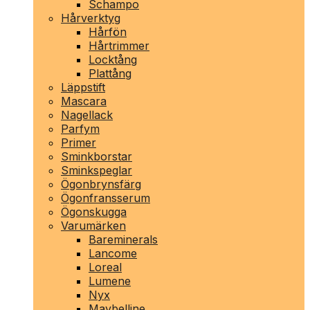
Schampo
Hårverktyg
Hårfön
Hårtrimmer
Locktång
Plattång
Läppstift
Mascara
Nagellack
Parfym
Primer
Sminkborstar
Sminkspeglar
Ögonbrynsfärg
Ögonfransserum
Ögonskugga
Varumärken
Bareminerals
Lancome
Loreal
Lumene
Nyx
Maybelline