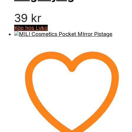
39
kr
Köp hos Lyko