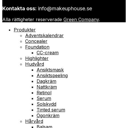
Kontakta oss:
info@makeuphouse.se
Alla rättigheter reserverade
Green Company
.
Produkter
Adventskalendrar
Concealer
Foundation
CC-cream
Highlighter
Hudvård
Ansiktsmask
Ansiktspeeling
Dagkräm
Nattkräm
Retinol
Serum
Solskydd
Tinted serum
Ögonkräm
Hårvård
Balsam