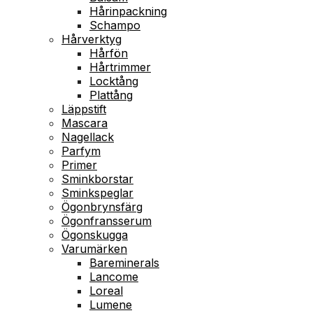
Hårinpackning
Schampo
Hårverktyg
Hårfön
Hårtrimmer
Locktång
Plattång
Läppstift
Mascara
Nagellack
Parfym
Primer
Sminkborstar
Sminkspeglar
Ögonbrynsfärg
Ögonfransserum
Ögonskugga
Varumärken
Bareminerals
Lancome
Loreal
Lumene