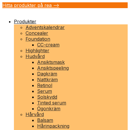
Hitta produkter på rea -->
Produkter
Adventskalendrar
Concealer
Foundation
CC-cream
Highlighter
Hudvård
Ansiktsmask
Ansiktspeeling
Dagkräm
Nattkräm
Retinol
Serum
Solskydd
Tinted serum
Ögonkräm
Hårvård
Balsam
Hårinpackning