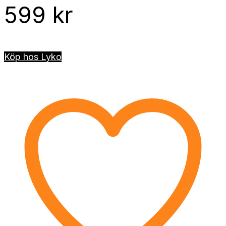
599
kr
Köp hos Lyko