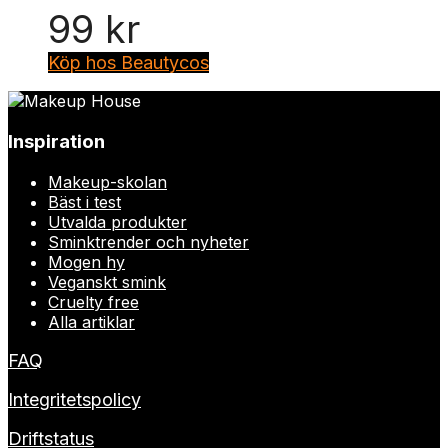
99
kr
Köp hos Beautycos
Inspiration
Makeup-skolan
Bäst i test
Utvalda produkter
Sminktrender och nyheter
Mogen hy
Veganskt smink
Cruelty free
Alla artiklar
FAQ
Integritetspolicy
Driftstatus