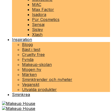
MAC
Max Factor
Isadora
Pür Cosmetics
Sensai
Sisley
Xlash
Inspiration
Blogg
Bäst i test
Cruelty free
Fynda
Makeup-skolan
Mogen hy
Märken
Sminktrender och nyheter
Veganskt
Utvalda produkter
Sminkrea