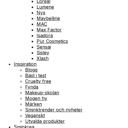
Loreal
Lumene
Nyx
Maybelline
MAC
Max Factor
Isadora
Pür Cosmetics
Sensai
Sisley
Xlash
Inspiration
Blogg
Bäst i test
Cruelty free
Fynda
Makeup-skolan
Mogen hy
Märken
Sminktrender och nyheter
Veganskt
Utvalda produkter
Sminkrea