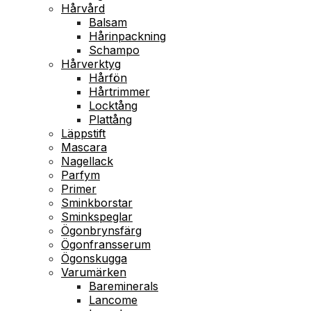
Hårvård
Balsam
Hårinpackning
Schampo
Hårverktyg
Hårfön
Hårtrimmer
Locktång
Plattång
Läppstift
Mascara
Nagellack
Parfym
Primer
Sminkborstar
Sminkspeglar
Ögonbrynsfärg
Ögonfransserum
Ögonskugga
Varumärken
Bareminerals
Lancome