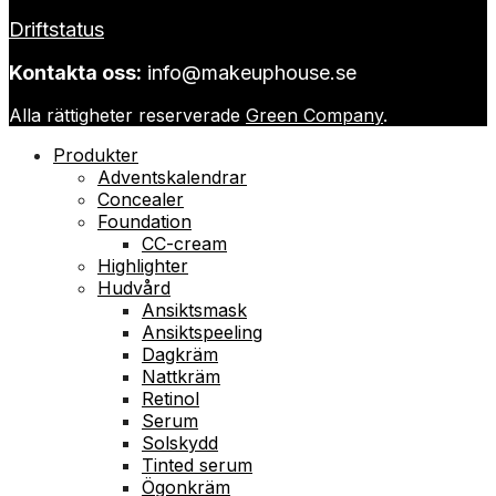
Driftstatus
Kontakta oss:
info@makeuphouse.se
Alla rättigheter reserverade
Green Company
.
Produkter
Adventskalendrar
Concealer
Foundation
CC-cream
Highlighter
Hudvård
Ansiktsmask
Ansiktspeeling
Dagkräm
Nattkräm
Retinol
Serum
Solskydd
Tinted serum
Ögonkräm