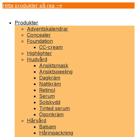
Hitta produkter på rea -->
Produkter
Adventskalendrar
Concealer
Foundation
CC-cream
Highlighter
Hudvård
Ansiktsmask
Ansiktspeeling
Dagkräm
Nattkräm
Retinol
Serum
Solskydd
Tinted serum
Ögonkräm
Hårvård
Balsam
Hårinpackning