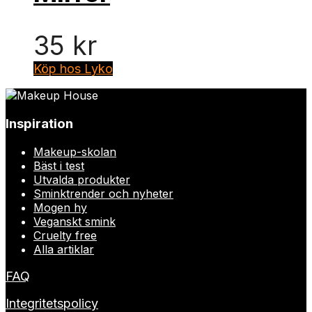
35
kr
Köp hos Lyko
Inspiration
Makeup-skolan
Bäst i test
Utvalda produkter
Sminktrender och nyheter
Mogen hy
Veganskt smink
Cruelty free
Alla artiklar
FAQ
Integritetspolicy