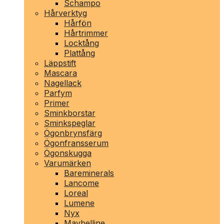
Schampo
Hårverktyg
Hårfön
Hårtrimmer
Locktång
Plattång
Läppstift
Mascara
Nagellack
Parfym
Primer
Sminkborstar
Sminkspeglar
Ögonbrynsfärg
Ögonfransserum
Ögonskugga
Varumärken
Bareminerals
Lancome
Loreal
Lumene
Nyx
Maybelline