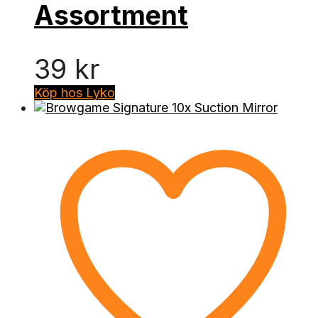
Assortment
39
kr
Köp hos Lyko