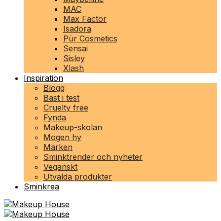
MAC
Max Factor
Isadora
Pür Cosmetics
Sensai
Sisley
Xlash
Inspiration
Blogg
Bäst i test
Cruelty free
Fynda
Makeup-skolan
Mogen hy
Märken
Sminktrender och nyheter
Veganskt
Utvalda produkter
Sminkrea