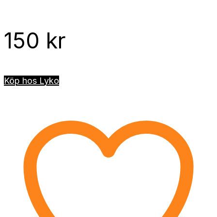
150
kr
Köp hos Lyko