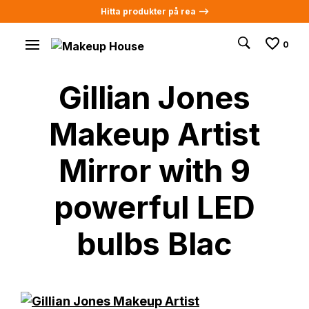
Hitta produkter på rea -->
0
Gillian Jones
Makeup Artist
Mirror with 9
powerful LED
bulbs Blac