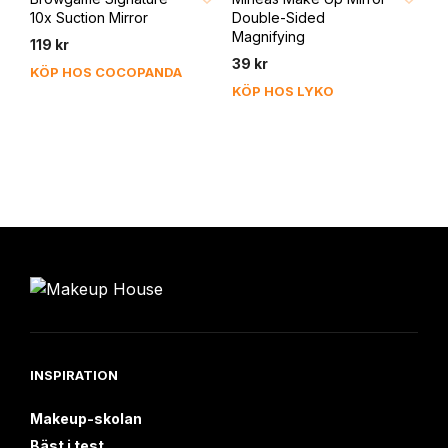
10x Suction Mirror
Double-Sided
Magnifying
119
kr
39
kr
KÖP HOS COCOPANDA
KÖP HOS LYKO
INSPIRATION
Makeup-skolan
Bäst i test