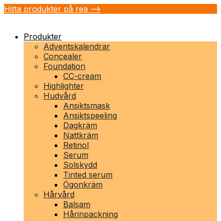
Hitta produkter på rea -->
Produkter
Adventskalendrar
Concealer
Foundation
CC-cream
Highlighter
Hudvård
Ansiktsmask
Ansiktspeeling
Dagkräm
Nattkräm
Retinol
Serum
Solskydd
Tinted serum
Ögonkräm
Hårvård
Balsam
Hårinpackning