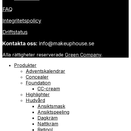
FAQ
Integritetspolicy
Driftstatus
Kontakta oss:
info@makeuphouse.se
Alla rättigheter reserverade
Green Company
.
Produkter
Adventskalendrar
Concealer
Foundation
CC-cream
Highlighter
Hudvård
Ansiktsmask
Ansiktspeeling
Dagkräm
Nattkräm
Retinol