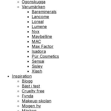
Ögonskugga
Varumärken
Bareminerals
Lancome
Loreal
Lumene
Nyx
Maybelline
MAC
Max Factor
Isadora
Pür Cosmetics
Sensai
Sisley
Xlash
Inspiration
Blogg
Bäst i test
Cruelty free
Fynda
Makeup-skolan
Mogen hy
Märken