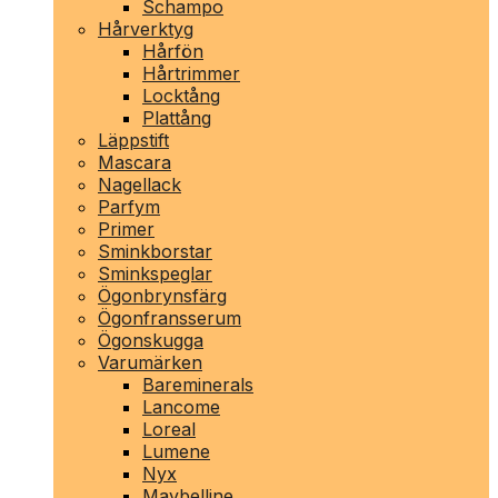
Schampo
Hårverktyg
Hårfön
Hårtrimmer
Locktång
Plattång
Läppstift
Mascara
Nagellack
Parfym
Primer
Sminkborstar
Sminkspeglar
Ögonbrynsfärg
Ögonfransserum
Ögonskugga
Varumärken
Bareminerals
Lancome
Loreal
Lumene
Nyx
Maybelline