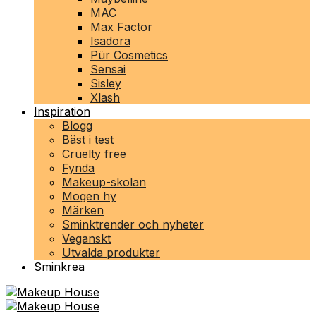
MAC
Max Factor
Isadora
Pür Cosmetics
Sensai
Sisley
Xlash
Inspiration
Blogg
Bäst i test
Cruelty free
Fynda
Makeup-skolan
Mogen hy
Märken
Sminktrender och nyheter
Veganskt
Utvalda produkter
Sminkrea