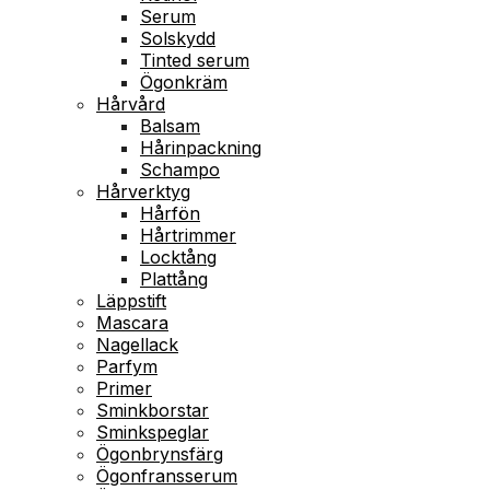
Serum
Solskydd
Tinted serum
Ögonkräm
Hårvård
Balsam
Hårinpackning
Schampo
Hårverktyg
Hårfön
Hårtrimmer
Locktång
Plattång
Läppstift
Mascara
Nagellack
Parfym
Primer
Sminkborstar
Sminkspeglar
Ögonbrynsfärg
Ögonfransserum