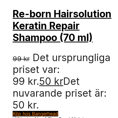
Re-born Hairsolution
Keratin Repair
Shampoo (70 ml)
Det ursprungliga
99
kr
priset var:
99 kr.
50
kr
Det
nuvarande priset är:
50 kr.
Köp hos Bangerhead