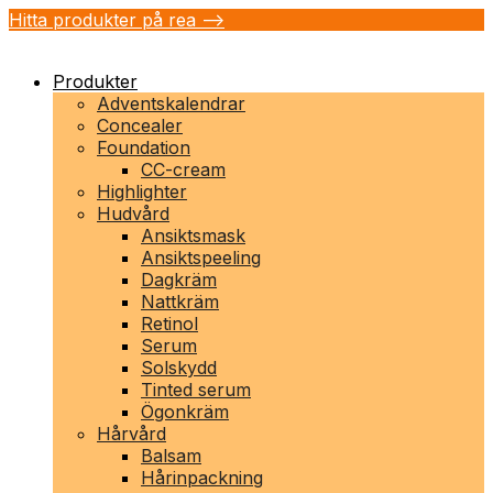
Hitta produkter på rea -->
Produkter
Adventskalendrar
Concealer
Foundation
CC-cream
Highlighter
Hudvård
Ansiktsmask
Ansiktspeeling
Dagkräm
Nattkräm
Retinol
Serum
Solskydd
Tinted serum
Ögonkräm
Hårvård
Balsam
Hårinpackning