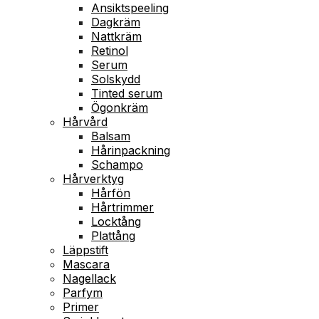
Ansiktspeeling
Dagkräm
Nattkräm
Retinol
Serum
Solskydd
Tinted serum
Ögonkräm
Hårvård
Balsam
Hårinpackning
Schampo
Hårverktyg
Hårfön
Hårtrimmer
Locktång
Plattång
Läppstift
Mascara
Nagellack
Parfym
Primer