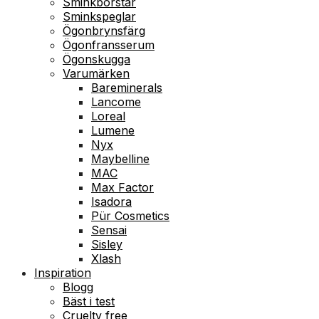
Sminkborstar
Sminkspeglar
Ögonbrynsfärg
Ögonfransserum
Ögonskugga
Varumärken
Bareminerals
Lancome
Loreal
Lumene
Nyx
Maybelline
MAC
Max Factor
Isadora
Pür Cosmetics
Sensai
Sisley
Xlash
Inspiration
Blogg
Bäst i test
Cruelty free