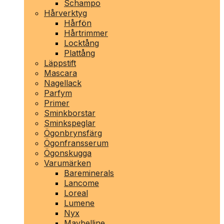
Schampo
Hårverktyg
Hårfön
Hårtrimmer
Locktång
Plattång
Läppstift
Mascara
Nagellack
Parfym
Primer
Sminkborstar
Sminkspeglar
Ögonbrynsfärg
Ögonfransserum
Ögonskugga
Varumärken
Bareminerals
Lancome
Loreal
Lumene
Nyx
Maybelline