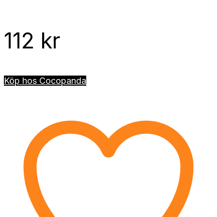
112
kr
Köp hos Cocopanda