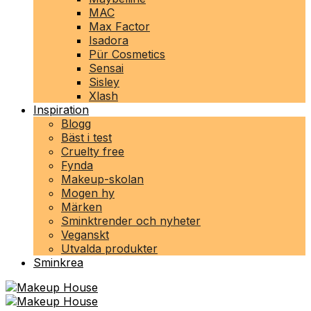
MAC
Max Factor
Isadora
Pür Cosmetics
Sensai
Sisley
Xlash
Inspiration
Blogg
Bäst i test
Cruelty free
Fynda
Makeup-skolan
Mogen hy
Märken
Sminktrender och nyheter
Veganskt
Utvalda produkter
Sminkrea