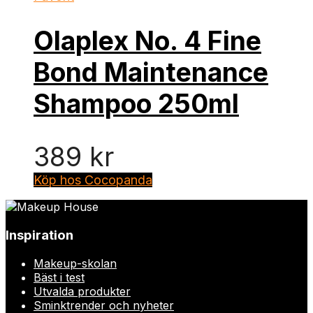
Olaplex No. 4 Fine
Bond Maintenance
Shampoo 250ml
389
kr
Köp hos Cocopanda
Inspiration
Makeup-skolan
Bäst i test
Utvalda produkter
Sminktrender och nyheter