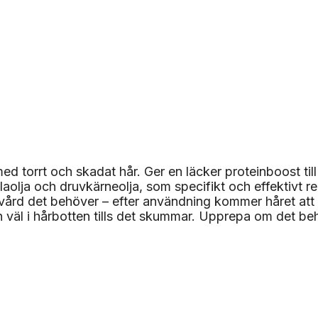
torrt och skadat hår. Ger en läcker proteinboost till 
aolja och druvkärneolja, som specifikt och effektivt re
d det behöver – efter användning kommer håret att kän
n väl i hårbotten tills det skummar. Upprepa om det 