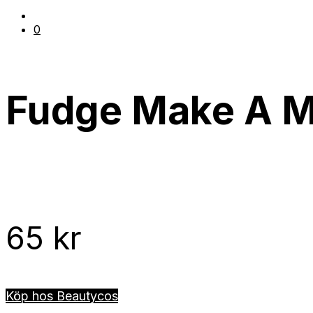
0
Fudge Make A M
65
kr
Köp hos Beautycos