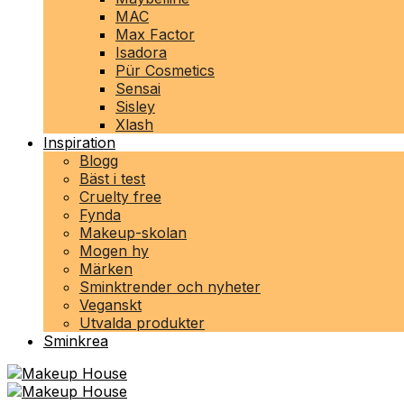
MAC
Max Factor
Isadora
Pür Cosmetics
Sensai
Sisley
Xlash
Inspiration
Blogg
Bäst i test
Cruelty free
Fynda
Makeup-skolan
Mogen hy
Märken
Sminktrender och nyheter
Veganskt
Utvalda produkter
Sminkrea