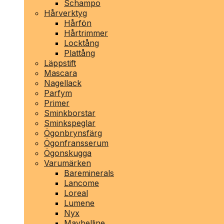
Schampo
Hårverktyg
Hårfön
Hårtrimmer
Locktång
Plattång
Läppstift
Mascara
Nagellack
Parfym
Primer
Sminkborstar
Sminkspeglar
Ögonbrynsfärg
Ögonfransserum
Ögonskugga
Varumärken
Bareminerals
Lancome
Loreal
Lumene
Nyx
Maybelline