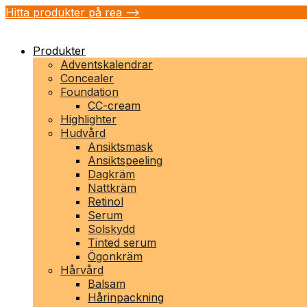
Hitta produkter på rea -->
Produkter
Adventskalendrar
Concealer
Foundation
CC-cream
Highlighter
Hudvård
Ansiktsmask
Ansiktspeeling
Dagkräm
Nattkräm
Retinol
Serum
Solskydd
Tinted serum
Ögonkräm
Hårvård
Balsam
Hårinpackning