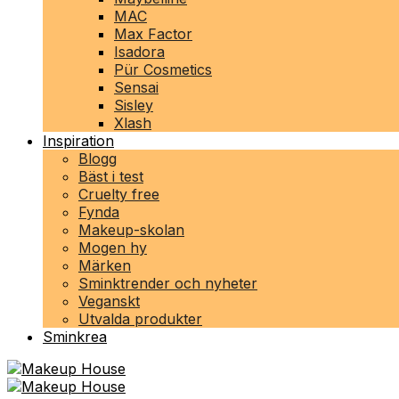
MAC
Max Factor
Isadora
Pür Cosmetics
Sensai
Sisley
Xlash
Inspiration
Blogg
Bäst i test
Cruelty free
Fynda
Makeup-skolan
Mogen hy
Märken
Sminktrender och nyheter
Veganskt
Utvalda produkter
Sminkrea