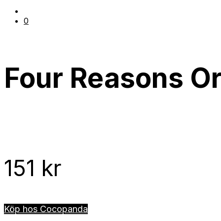
0
Four Reasons Or
151
kr
Köp hos Cocopanda