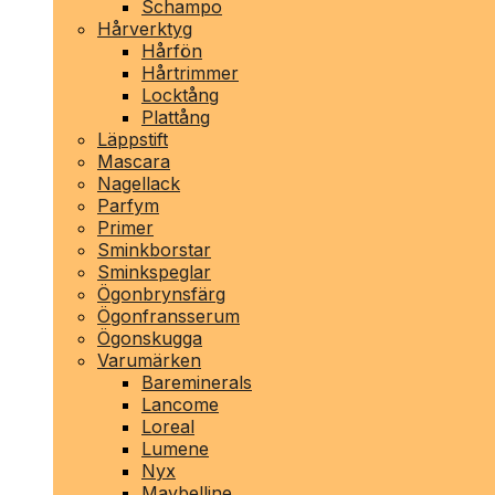
Schampo
Hårverktyg
Hårfön
Hårtrimmer
Locktång
Plattång
Läppstift
Mascara
Nagellack
Parfym
Primer
Sminkborstar
Sminkspeglar
Ögonbrynsfärg
Ögonfransserum
Ögonskugga
Varumärken
Bareminerals
Lancome
Loreal
Lumene
Nyx
Maybelline