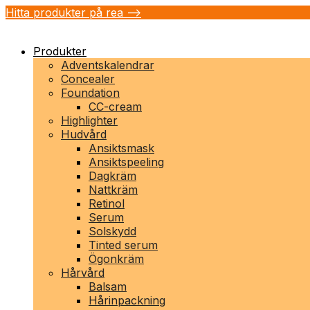
Hitta produkter på rea -->
Produkter
Adventskalendrar
Concealer
Foundation
CC-cream
Highlighter
Hudvård
Ansiktsmask
Ansiktspeeling
Dagkräm
Nattkräm
Retinol
Serum
Solskydd
Tinted serum
Ögonkräm
Hårvård
Balsam
Hårinpackning