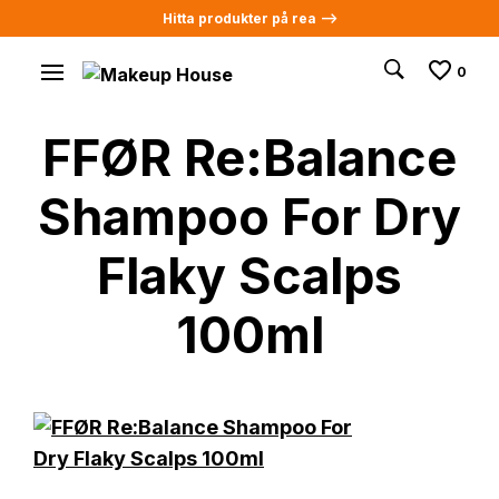
Hitta produkter på rea -->
0
FFØR Re:Balance
Shampoo For Dry
Flaky Scalps
100ml