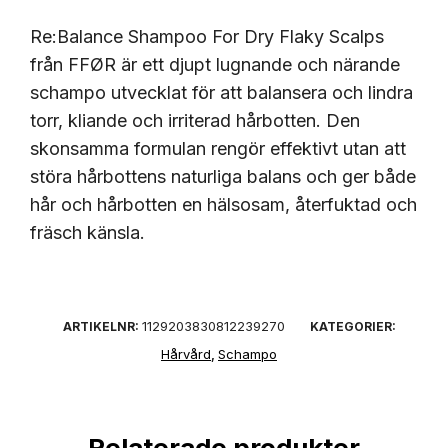
Re:Balance Shampoo For Dry Flaky Scalps
från FFØR är ett djupt lugnande och närande
schampo utvecklat för att balansera och lindra
torr, kliande och irriterad hårbotten. Den
skonsamma formulan rengör effektivt utan att
störa hårbottens naturliga balans och ger både
hår och hårbotten en hälsosam, återfuktad och
fräsch känsla.
1129203830812239270
ARTIKELNR:
KATEGORIER:
Hårvård
Schampo
,
Relaterade produkter