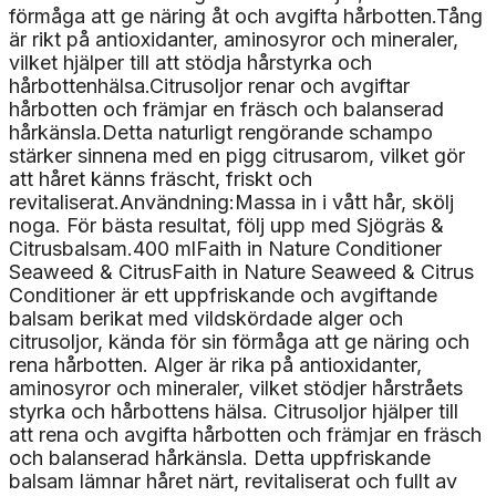
förmåga att ge näring åt och avgifta hårbotten.Tång
är rikt på antioxidanter, aminosyror och mineraler,
vilket hjälper till att stödja hårstyrka och
hårbottenhälsa.Citrusoljor renar och avgiftar
hårbotten och främjar en fräsch och balanserad
hårkänsla.Detta naturligt rengörande schampo
stärker sinnena med en pigg citrusarom, vilket gör
att håret känns fräscht, friskt och
revitaliserat.Användning:Massa in i vått hår, skölj
noga. För bästa resultat, följ upp med Sjögräs &
Citrusbalsam.400 mlFaith in Nature Conditioner
Seaweed & CitrusFaith in Nature Seaweed & Citrus
Conditioner är ett uppfriskande och avgiftande
balsam berikat med vildskördade alger och
citrusoljor, kända för sin förmåga att ge näring och
rena hårbotten. Alger är rika på antioxidanter,
aminosyror och mineraler, vilket stödjer hårstråets
styrka och hårbottens hälsa. Citrusoljor hjälper till
att rena och avgifta hårbotten och främjar en fräsch
och balanserad hårkänsla. Detta uppfriskande
balsam lämnar håret närt, revitaliserat och fullt av