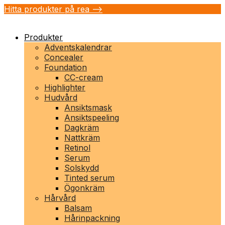
Hitta produkter på rea -->
Produkter
Adventskalendrar
Concealer
Foundation
CC-cream
Highlighter
Hudvård
Ansiktsmask
Ansiktspeeling
Dagkräm
Nattkräm
Retinol
Serum
Solskydd
Tinted serum
Ögonkräm
Hårvård
Balsam
Hårinpackning