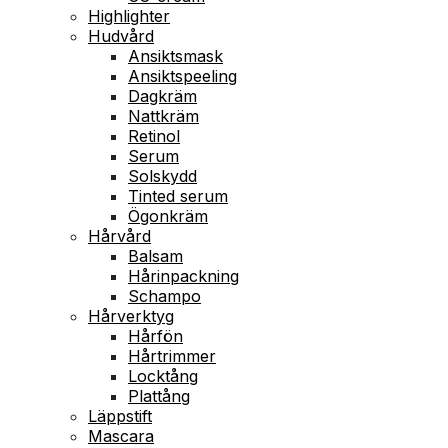
Highlighter
Hudvård
Ansiktsmask
Ansiktspeeling
Dagkräm
Nattkräm
Retinol
Serum
Solskydd
Tinted serum
Ögonkräm
Hårvård
Balsam
Hårinpackning
Schampo
Hårverktyg
Hårfön
Hårtrimmer
Locktång
Plattång
Läppstift
Mascara