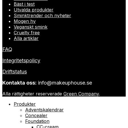
Bäst i test
Utvalda produkter
Sminktrender och nyheter
Mogen hy
Veganskt smink
Cruelty free
Alla artiklar
FAQ
Integritetspolicy
Driftstatus
Kontakta oss:
info@makeuphouse.se
Alla rättigheter reserverade
Green Company
.
Produkter
Adventskalendrar
Concealer
Foundation
CC-cream