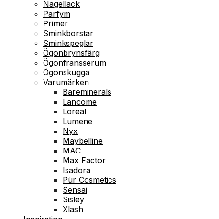
Nagellack
Parfym
Primer
Sminkborstar
Sminkspeglar
Ögonbrynsfärg
Ögonfransserum
Ögonskugga
Varumärken
Bareminerals
Lancome
Loreal
Lumene
Nyx
Maybelline
MAC
Max Factor
Isadora
Pür Cosmetics
Sensai
Sisley
Xlash
Inspiration