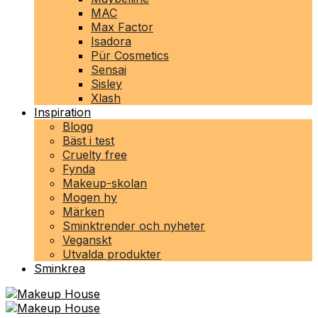
MAC
Max Factor
Isadora
Pür Cosmetics
Sensai
Sisley
Xlash
Inspiration
Blogg
Bäst i test
Cruelty free
Fynda
Makeup-skolan
Mogen hy
Märken
Sminktrender och nyheter
Veganskt
Utvalda produkter
Sminkrea