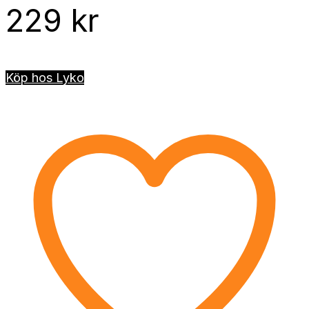
229
kr
Köp hos Lyko