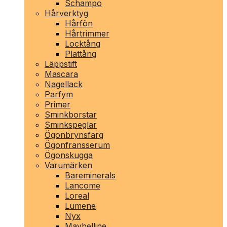
Schampo
Hårverktyg
Hårfön
Hårtrimmer
Locktång
Plattång
Läppstift
Mascara
Nagellack
Parfym
Primer
Sminkborstar
Sminkspeglar
Ögonbrynsfärg
Ögonfransserum
Ögonskugga
Varumärken
Bareminerals
Lancome
Loreal
Lumene
Nyx
Maybelline