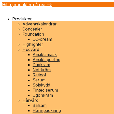
Hitta produkter på rea -->
Produkter
Adventskalendrar
Concealer
Foundation
CC-cream
Highlighter
Hudvård
Ansiktsmask
Ansiktspeeling
Dagkräm
Nattkräm
Retinol
Serum
Solskydd
Tinted serum
Ögonkräm
Hårvård
Balsam
Hårinpackning