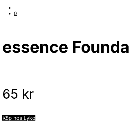
0
essence Foundat
65
kr
Köp hos Lyko