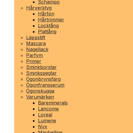
Schampo
Hårverktyg
Hårfön
Hårtrimmer
Locktång
Plattång
Läppstift
Mascara
Nagellack
Parfym
Primer
Sminkborstar
Sminkspeglar
Ögonbrynsfärg
Ögonfransserum
Ögonskugga
Varumärken
Bareminerals
Lancome
Loreal
Lumene
Nyx
Maybelline