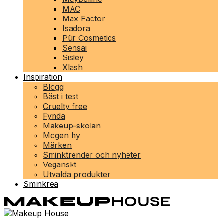
MAC
Max Factor
Isadora
Pür Cosmetics
Sensai
Sisley
Xlash
Inspiration
Blogg
Bäst i test
Cruelty free
Fynda
Makeup-skolan
Mogen hy
Märken
Sminktrender och nyheter
Veganskt
Utvalda produkter
Sminkrea