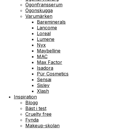
Ögonfransserum
Ögonskugga
Varumärken
Bareminerals
Lancome
Loreal
Lumene
Nyx
Maybelline
MAC
Max Factor
Isadora
Pür Cosmetics
Sensai
Sisley
Xlash
Inspiration
Blogg
Bäst i test
Cruelty free
Fynda
Makeup-skolan