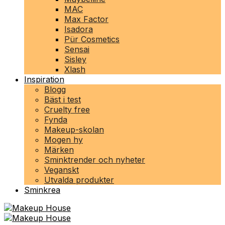
MAC
Max Factor
Isadora
Pür Cosmetics
Sensai
Sisley
Xlash
Inspiration
Blogg
Bäst i test
Cruelty free
Fynda
Makeup-skolan
Mogen hy
Märken
Sminktrender och nyheter
Veganskt
Utvalda produkter
Sminkrea