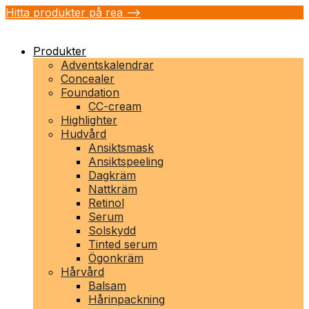
Hitta produkter på rea -->
Produkter
Adventskalendrar
Concealer
Foundation
CC-cream
Highlighter
Hudvård
Ansiktsmask
Ansiktspeeling
Dagkräm
Nattkräm
Retinol
Serum
Solskydd
Tinted serum
Ögonkräm
Hårvård
Balsam
Hårinpackning