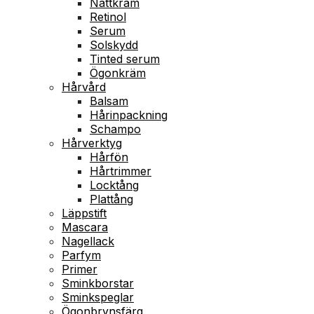
Nattkräm
Retinol
Serum
Solskydd
Tinted serum
Ögonkräm
Hårvård
Balsam
Hårinpackning
Schampo
Hårverktyg
Hårfön
Hårtrimmer
Locktång
Plattång
Läppstift
Mascara
Nagellack
Parfym
Primer
Sminkborstar
Sminkspeglar
Ögonbrynsfärg