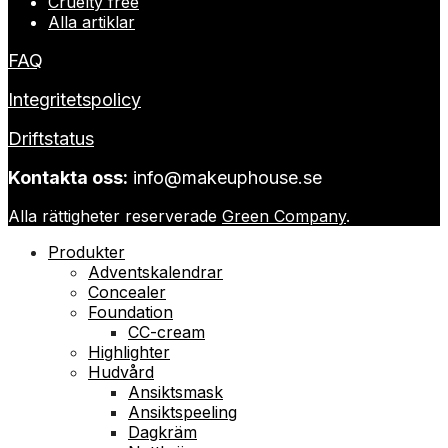
Cruelty free
Alla artiklar
FAQ
Integritetspolicy
Driftstatus
Kontakta oss:
info@makeuphouse.se
Alla rättigheter reserverade
Green Company
.
Produkter
Adventskalendrar
Concealer
Foundation
CC-cream
Highlighter
Hudvård
Ansiktsmask
Ansiktspeeling
Dagkräm