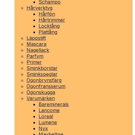
Schampo
Hårverktyg
Hårfön
Hårtrimmer
Locktång
Plattång
Läppstift
Mascara
Nagellack
Parfym
Primer
Sminkborstar
Sminkspeglar
Ögonbrynsfärg
Ögonfransserum
Ögonskugga
Varumärken
Bareminerals
Lancome
Loreal
Lumene
Nyx
Maybelline