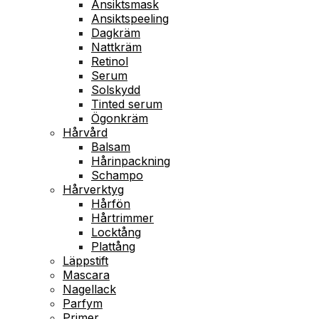
Ansiktsmask
Ansiktspeeling
Dagkräm
Nattkräm
Retinol
Serum
Solskydd
Tinted serum
Ögonkräm
Hårvård
Balsam
Hårinpackning
Schampo
Hårverktyg
Hårfön
Hårtrimmer
Locktång
Plattång
Läppstift
Mascara
Nagellack
Parfym
Primer