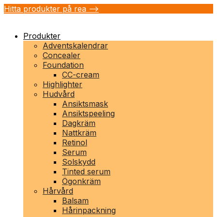
Hitta produkter på rea -->
Produkter
Adventskalendrar
Concealer
Foundation
CC-cream
Highlighter
Hudvård
Ansiktsmask
Ansiktspeeling
Dagkräm
Nattkräm
Retinol
Serum
Solskydd
Tinted serum
Ögonkräm
Hårvård
Balsam
Hårinpackning