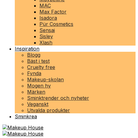
MAC
Max Factor
Isadora
Pür Cosmetics
Sensai
Sisley
Xlash
Inspiration
Blogg
Bäst i test
Cruelty free
Fynda
Makeup-skolan
Mogen hy
Märken
Sminktrender och nyheter
Veganskt
Utvalda produkter
Sminkrea