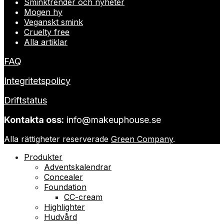
Sminktrender och nyheter
Mogen hy
Veganskt smink
Cruelty free
Alla artiklar
FAQ
Integritetspolicy
Driftstatus
Kontakta oss:
info@makeuphouse.se
Alla rättigheter reserverade
Green Company
.
Produkter
Adventskalendrar
Concealer
Foundation
CC-cream
Highlighter
Hudvård