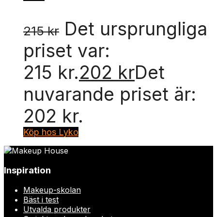
Det ursprungliga
215
kr
priset var:
215 kr.
202
kr
Det
nuvarande priset är:
202 kr.
Köp hos Lyko
Inspiration
Makeup-skolan
Bäst i test
Utvalda produkter