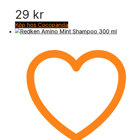
29
kr
Köp hos Cocopanda