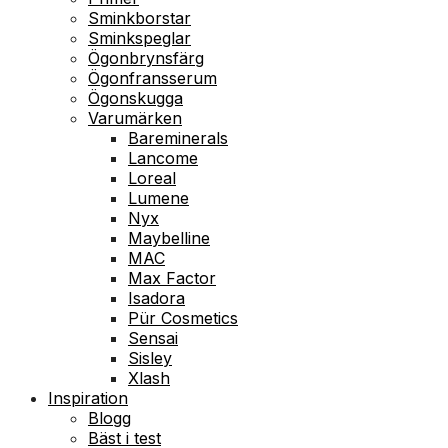
Sminkborstar
Sminkspeglar
Ögonbrynsfärg
Ögonfransserum
Ögonskugga
Varumärken
Bareminerals
Lancome
Loreal
Lumene
Nyx
Maybelline
MAC
Max Factor
Isadora
Pür Cosmetics
Sensai
Sisley
Xlash
Inspiration
Blogg
Bäst i test