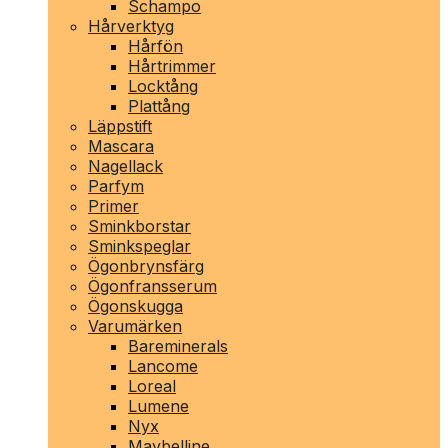
Schampo
Hårverktyg
Hårfön
Hårtrimmer
Locktång
Plattång
Läppstift
Mascara
Nagellack
Parfym
Primer
Sminkborstar
Sminkspeglar
Ögonbrynsfärg
Ögonfransserum
Ögonskugga
Varumärken
Bareminerals
Lancome
Loreal
Lumene
Nyx
Maybelline