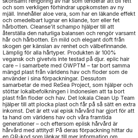
skonsamt rengöring av hår som tenderar att bli fett
och som verkligen förhindrar uppkomsten av ny
mjäll. Innehåller aloe vera, som har en läkande effekt
och omedelbart lugnar en kliande, torr eller fet
hårbotten. Cleanse’it schampo hjälper till att
återställa den naturliga balansen och rengör varsamt
hår och hårbotten. En mild och elegant doft från
skogen ger känslan av renhet och välbefinnande.
Lämplig för alla hårtyper. Produkten är 100%
vegansk och givetvis inte testad på djur. epiic hair
care – i samarbete med OWPTM – tar bort samma
mängd plast från världens hav och floder som de
använder i sina förpackningar. Dessutom
samarbetar de med ReSea Project, som hjälper och
stöttar lokalbefolkningen i Indonesien att ta bort
plast från floder och hav. Det lokala Clean Up Team
hjälper till att plocka plast och får på så sätt en extra
inkomst. Det är ett val episk hårvård har gjort för att
ta hand om världens hav och våra framtida
generationer – och eftersom epiisk hårvård är
hårvård med attityd! På deras förpackning hittar du
en QR-kod som länkar till mer information om